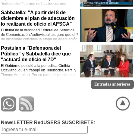
“indefensión” porque no hay jueces que
atiendan su reclamo para extender su cautelar
Sabbatella: "A partir del 8 de
que vence el 7 de diciembre. Los otros canales aseguran que no superan el
tope de 30 por ciento de capital extranjero.
diciembre el plan de adecuación
lo realizará de oficio el AFSCA"
El titular de la Autoridad Federal de Servicios
de Comunicación Audiovisual aseguró que el 7
de diciembre concluye la etapa de adecuación
voluntaria a la Ley de medios.
Postulan a "Defensora del
Público" y Sabbatella dice que
"actuará de oficio el 7D"
El Gobierno postuló a la periodista Cinthia
Ottaviano, quien trabajó en Telenoche, Perfil y
Tiempo Argentino. Por su parte, el presidente
de la AFSCA indicó que el 7 de diciembre será
el límite para presentar planes de adecuación.
Entradas anteriores
NewsLETTER RedUSERS SUSCRIBETE: