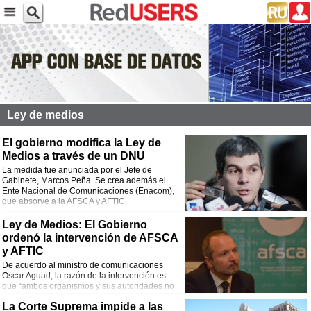
Ley de medios
El gobierno modifica la Ley de
Medios a través de un DNU
La medida fue anunciada por el Jefe de
Gabinete, Marcos Peña. Se crea además el
Ente Nacional de Comunicaciones (Enacom),
que absorve a la AFSCA y AFTIC.
Ley de Medios: El Gobierno
ordenó la intervención de AFSCA
y AFTIC
De acuerdo al ministro de comunicaciones
Oscar Aguad, la razón de la intervención es
que “ambos organismos y sus autoridades no
responden a la nueva estructura orgánica de la
La Corte Suprema impide a las
Ley de Ministerios”.