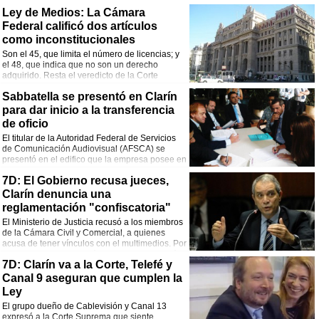
Ley de Medios: La Cámara
Federal calificó dos artículos
como inconstitucionales
Son el 45, que limita el número de licencias; y
el 48, que indica que no son un derecho
adquirido. Resta el veredicto de la Corte
Suprema.
Sabbatella se presentó en Clarín
para dar inicio a la transferencia
de oficio
El titular de la Autoridad Federal de Servicios
de Comunicación Audiovisual (AFSCA) se
presentó en el edifico que la empresa posee en
la calle Piedras para comenzar con el proceso
7D: El Gobierno recusa jueces,
de transferencia. Clarín apeló la medida del juez Alfonso y aseguró que la
sentencia ya no está firme.
Clarín denuncia una
reglamentación "confiscatoria"
El Ministerio de Justicia recusó a los miembros
de la Cámara Civil y Comercial, a quienes
acusa de tener vínculos con el multimedios. Por
su parte, el Grupo indicó que una modificación
7D: Clarín va a la Corte, Telefé y
de la Ley de Medios permitirá no sólo adecuar licencias, sino también los bienes
del licenciatario.
Canal 9 aseguran que cumplen la
Ley
El grupo dueño de Cablevisión y Canal 13
expresó a la Corte Suprema que siente