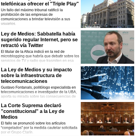
telefónicas ofrecer el "Triple Play"
Un fallo del máximo tribunal ratificó la
prohibición de las empresas de
comunicaciones a brindar televisión a sus
usuarios.
Ley de Medios: Sabbatella había
sugerido regular Internet, pero se
retractó vía Twitter
El titular de la Afsca indicó en la red de
microblogging que habría que debatir sobre los
servicios de TV y radio que trasmiten en esa
plataforma y no están regulados. Merece
La Ley de Medios y su impacto
debate
sobre la infraestructura de
telecomunicaciones
Gustavo Fontanals, politólogo especialista en
telecomunicaciones e investigador de la UBA,
aporta su mirada sobre las consecuencias de
la norma en términos de actualización
La Corte Suprema declaró
tecnológica.
"constitucional" a la Ley de
Medios
El fallo se pronunció sobre los artículos
“congelados” por la medida cautelar solicitada
por el Grupo Clarín.