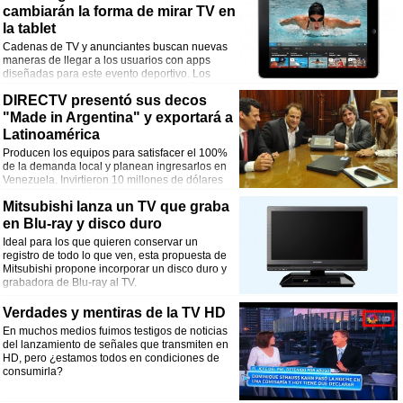
cambiarán la forma de mirar TV en
la tablet
Cadenas de TV y anunciantes buscan nuevas
maneras de llegar a los usuarios con apps
diseñadas para este evento deportivo. Los
analistas creen que la tablet reemplazó al
DIRECTV presentó sus decos
segundo televisor.
"Made in Argentina" y exportará a
Latinoamérica
Producen los equipos para satisfacer el 100%
de la demanda local y planean ingresarlos en
Venezuela. Invirtieron 10 millones de dólares
para montar sus líneas de fabricación en las
Mitsubishi lanza un TV que graba
plantas de BGH y NewSan.
en Blu-ray y disco duro
Ideal para los que quieren conservar un
registro de todo lo que ven, esta propuesta de
Mitsubishi propone incorporar un disco duro y
grabadora de Blu-ray al TV.
Verdades y mentiras de la TV HD
En muchos medios fuimos testigos de noticias
del lanzamiento de señales que transmiten en
HD, pero ¿estamos todos en condiciones de
consumirla?