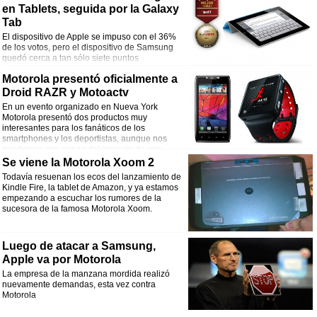
en Tablets, seguida por la Galaxy
Tab
El dispositivo de Apple se impuso con el 36%
de los votos, pero el dispositivo de Samsung
quedó cerca a tan sólo siete puntos
porcentuales de diferencia.
Motorola presentó oficialmente a
Droid RAZR y Motoactv
En un evento organizado en Nueva York
Motorola presentó dos productos muy
interesantes para los fanáticos de los
smartphones y los deportistas, aunque nos
quedamos con ganas del anuncio de una
nueva Xoom.
Se viene la Motorola Xoom 2
Todavía resuenan los ecos del lanzamiento de
Kindle Fire, la tablet de Amazon, y ya estamos
empezando a escuchar los rumores de la
sucesora de la famosa Motorola Xoom.
Luego de atacar a Samsung,
Apple va por Motorola
La empresa de la manzana mordida realizó
nuevamente demandas, esta vez contra
Motorola