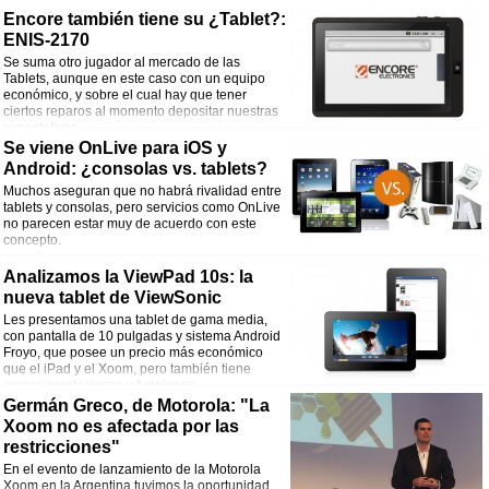
Encore también tiene su ¿Tablet?:
ENIS-2170
Se suma otro jugador al mercado de las
Tablets, aunque en este caso con un equipo
económico, y sobre el cual hay que tener
ciertos reparos al momento depositar nuestras
expectativas.
Se viene OnLive para iOS y
Android: ¿consolas vs. tablets?
Muchos aseguran que no habrá rivalidad entre
tablets y consolas, pero servicios como OnLive
no parecen estar muy de acuerdo con este
concepto.
Analizamos la ViewPad 10s: la
nueva tablet de ViewSonic
Les presentamos una tablet de gama media,
con pantalla de 10 pulgadas y sistema Android
Froyo, que posee un precio más económico
que el iPad y el Xoom, pero también tiene
menos prestaciones y funciones.
Germán Greco, de Motorola: "La
Xoom no es afectada por las
restricciones"
En el evento de lanzamiento de la Motorola
Xoom en la Argentina tuvimos la oportunidad