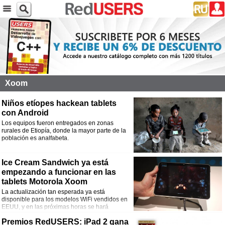
Xoom
Niños etíopes hackean tablets
con Android
Los equipos fueron entregados en zonas
rurales de Etiopía, donde la mayor parte de la
población es analfabeta.
Ice Cream Sandwich ya está
empezando a funcionar en las
tablets Motorola Xoom
La actualización tan esperada ya está
disponible para los modelos WiFi vendidos en
EEUU, y en las próximas horas se hará
extensivo al resto de la gama Xoom.
Premios RedUSERS: iPad 2 gana