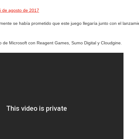
6 de agosto de 2017
rmente se había prometido que este juego llegaría junto con el lanzami
to de Microsoft con Reagent Games, Sumo Digital y Cloudgine.