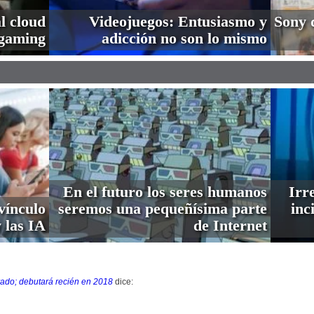
l cloud
Videojuegos: Entusiasmo y
Sony 
gaming
adicción no son lo mismo
En el futuro los seres humanos
Irre
vínculo
seremos una pequeñísima parte
inc
 las IA
de Internet
rado; debutará recién en 2018
dice: