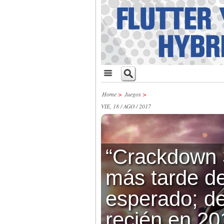
Home
>
Juegos
>
VIE, 18 / AGO / 2017
“Crackdown 3
más tarde de
esperado; d
recién en 20