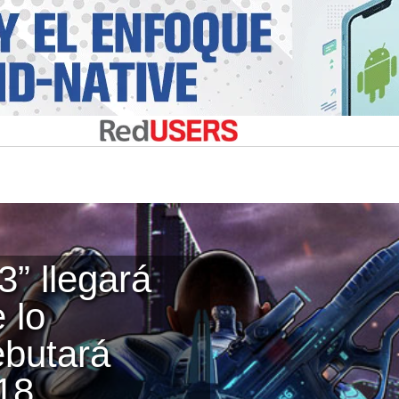
” llegará
 lo
ebutará
18