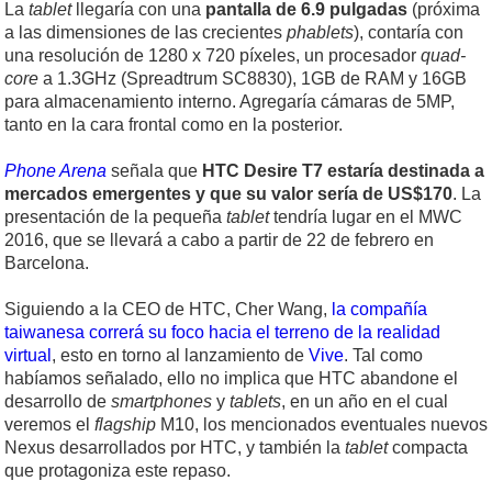
La
tablet
llegaría con una
pantalla de 6.9 pulgadas
(próxima
a las dimensiones de las crecientes
phablets
), contaría con
una resolución de 1280 x 720 píxeles, un procesador
quad-
core
a 1.3GHz (Spreadtrum SC8830), 1GB de RAM y 16GB
para almacenamiento interno. Agregaría cámaras de 5MP,
tanto en la cara frontal como en la posterior.
Phone Arena
señala que
HTC Desire T7 estaría destinada a
mercados emergentes y que su valor sería de US$170
. La
presentación de la pequeña
tablet
tendría lugar en el MWC
2016, que se llevará a cabo a partir de 22 de febrero en
Barcelona.
Siguiendo a la CEO de HTC, Cher Wang,
la compañía
taiwanesa correrá su foco hacia el terreno de la realidad
virtual
, esto en torno al lanzamiento de
Vive
. Tal como
habíamos señalado, ello no implica que HTC abandone el
desarrollo de
smartphones
y
tablets
, en un año en el cual
veremos el
flagship
M10, los mencionados eventuales nuevos
Nexus desarrollados por HTC, y también la
tablet
compacta
que protagoniza este repaso.