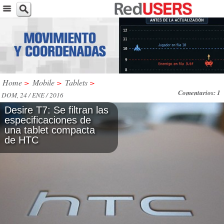
Home
>
Mobile
>
Tablets
>
Comentarios: 1
DOM, 24 / ENE / 2016
Desire T7: Se filtran las
especificaciones de
una tablet compacta
de HTC