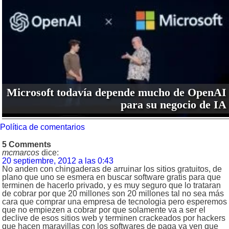
Microsoft todavía depende mucho de OpenAI
para su negocio de IA
Política de comentarios
5 Comments
mcmarcos
dice:
20 septiembre, 2012 a las 0:43
No anden con chingaderas de arruinar los sitios gratuitos, de
plano que uno se esmera en buscar software gratis para que
terminen de hacerlo privado, y es muy seguro que lo trataran
de cobrar por que 20 millones son 20 millones tal no sea más
cara que comprar una empresa de tecnologia pero esperemos
que no empiezen a cobrar por que solamente va a ser el
declive de esos sitios web y terminen crackeados por hackers
que hacen maravillas con los softwares de paga ya ven que