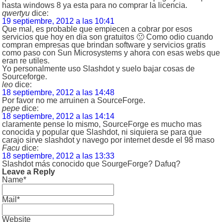
hasta windows 8 ya esta para no comprar la licencia.
qwertyu
dice:
19 septiembre, 2012 a las 10:41
Que mal, es probable que empiecen a cobrar por esos
servicios que hoy en dia son gratuitos 🙁 Como odio cuando
compran empresas que brindan software y servicios gratis
como paso con Sun Microsystems y ahora con esas webs que
eran re utiles.
Yo personalmente uso Slashdot y suelo bajar cosas de
Sourceforge.
leo
dice:
18 septiembre, 2012 a las 14:48
Por favor no me arruinen a SourceForge.
pepe
dice:
18 septiembre, 2012 a las 14:14
claramente pense lo mismo, SourceForge es mucho mas
conocida y popular que Slashdot, ni siquiera se para que
carajo sirve slashdot y navego por internet desde el 98 maso
Facu
dice:
18 septiembre, 2012 a las 13:33
Slashdot más conocido que SourgeForge? Dafuq?
Leave a Reply
Name*
Mail*
Website