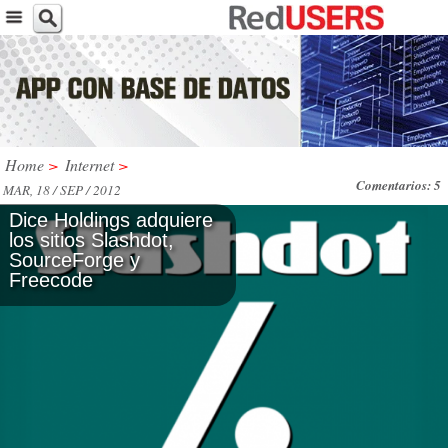
Home
>
Internet
>
Comentarios: 5
MAR, 18 / SEP / 2012
Dice Holdings adquiere
los sitios Slashdot,
SourceForge y
Freecode