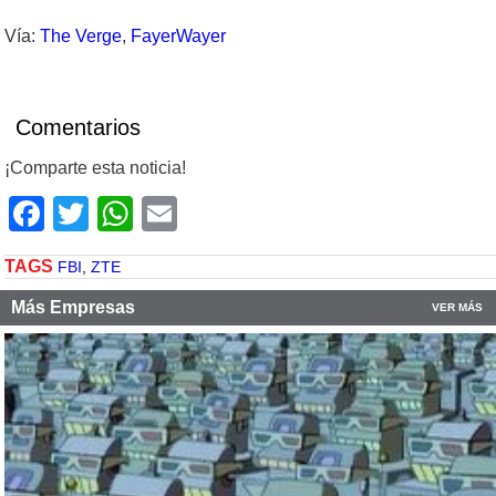
Vía:
The Verge
,
FayerWayer
Comentarios
¡Comparte esta noticia!
Facebook
Twitter
WhatsApp
Email
TAGS
FBI
,
ZTE
Más Empresas
VER MÁS