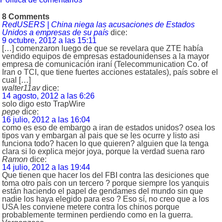
8 Comments
RedUSERS | China niega las acusaciones de Estados
Unidos a empresas de su país
dice:
9 octubre, 2012 a las 15:11
[…] comenzaron luego de que se revelara que ZTE había
vendido equipos de empresas estadounidenses a la mayor
empresa de comunicación iraní (Telecommunication Co. of
Iran o TCI, que tiene fuertes acciones estatales), país sobre el
cual […]
walter11av
dice:
14 agosto, 2012 a las 6:26
solo digo esto TrapWire
pepe
dice:
16 julio, 2012 a las 16:04
como es eso de embargo a iran de estados unidos? osea los
tipos van y embargan al pais que se les ocurre y listo asi
funciona todo? hacen lo que quieren? alguien que la tenga
clara si lo explica mejor joya, porque la verdad suena raro
Ramon
dice:
14 julio, 2012 a las 19:44
Que tienen que hacer los del FBI contra las desiciones que
toma otro país con un tercero ? porque siempre los yanquis
están haciendo el papel de gendames del mundo sin que
nadie los haya elegido para eso ? Eso sí, no creo que a los
USA les conviene metere contra los chinos porque
probablemente terminen perdiendo como en la guerra.