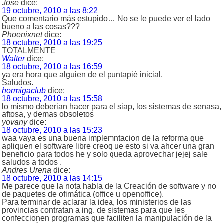
Jose
dice:
19 octubre, 2010 a las 8:22
Que comentario más estupido… No se le puede ver el lado
bueno a las cosas???
Phoenixnet
dice:
18 octubre, 2010 a las 19:25
TOTALMENTE
Walter
dice:
18 octubre, 2010 a las 16:59
ya era hora que alguien de el puntapié inicial.
Saludos.
hormigaclub
dice:
18 octubre, 2010 a las 15:58
lo mismo deberian hacer para el siap, los sistemas de senasa,
aftosa, y demas obsoletos
yovany
dice:
18 octubre, 2010 a las 15:23
waa vaya es una buena implemntacion de la reforma que
apliquen el software libre creoq ue esto si va ahcer una gran
beneficio para todos he y solo queda aprovechar jejej sale
saludos a todos .
Andres Urena
dice:
18 octubre, 2010 a las 14:15
Me parece que la nota habla de la Creación de software y no
de paquetes de ofimática (office u openoffice).
Para terminar de aclarar la idea, los ministerios de las
provincias contratan a ing. de sistemas para que les
confeccionen programas que faciliten la manipulación de la