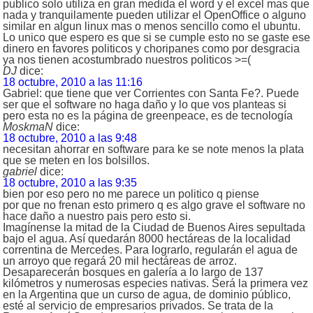
publico solo utiliza en gran medida el word y el excel mas que
nada y tranquilamente pueden utilizar el OpenOffice o alguno
similar en algun linux mas o menos sencillo como el ubuntu.
Lo unico que espero es que si se cumple esto no se gaste ese
dinero en favores politicos y choripanes como por desgracia
ya nos tienen acostumbrado nuestros politicos >=(
DJ
dice:
18 octubre, 2010 a las 11:16
Gabriel: que tiene que ver Corrientes con Santa Fe?. Puede
ser que el software no haga daño y lo que vos planteas si
pero esta no es la página de greenpeace, es de tecnología
MoskmaN
dice:
18 octubre, 2010 a las 9:48
necesitan ahorrar en software para ke se note menos la plata
que se meten en los bolsillos.
gabriel
dice:
18 octubre, 2010 a las 9:35
bien por eso pero no me parece un politico q piense
por que no frenan esto primero q es algo grave el software no
hace daño a nuestro pais pero esto si.
Imagínense la mitad de la Ciudad de Buenos Aires sepultada
bajo el agua. Así quedarán 8000 hectáreas de la localidad
correntina de Mercedes. Para lograrlo, regularán el agua de
un arroyo que regará 20 mil hectáreas de arroz.
Desaparecerán bosques en galería a lo largo de 137
kilómetros y numerosas especies nativas. Será la primera vez
en la Argentina que un curso de agua, de dominio público,
esté al servicio de empresarios privados. Se trata de la