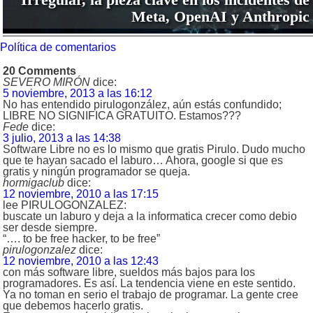
Meta, OpenAI y Anthropic
Política de comentarios
20 Comments
SEVERO MIRÓN
dice:
5 noviembre, 2013 a las 16:12
No has entendido pirulogonzález, aún estás confundido;
LIBRE NO SIGNIFICA GRATUITO. Estamos???
Fede
dice:
3 julio, 2013 a las 14:38
Software Libre no es lo mismo que gratis Pirulo. Dudo mucho
que te hayan sacado el laburo… Ahora, google si que es
gratis y ningún programador se queja.
hormigaclub
dice:
12 noviembre, 2010 a las 17:15
lee PIRULOGONZALEZ:
buscate un laburo y deja a la informatica crecer como debio
ser desde siempre.
“…. to be free hacker, to be free”
pirulogonzalez
dice:
12 noviembre, 2010 a las 12:43
con más software libre, sueldos más bajos para los
programadores. Es así. La tendencia viene en este sentido.
Ya no toman en serio el trabajo de programar. La gente cree
que debemos hacerlo gratis.