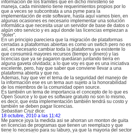
información de los tramites que en dicho ministerio se
maneja, cada ministerio tiene requerimientos propios por lo
que a veces se subcontrata a una pyme para la
implementación de este software, hasta aquí vamos bien, en
algunas ocasiones es necesario implementar una solución
informática que necesita usar un servidor de base de datos o
algún otro servicio y es aquí donde las licencias empiezan a
“doler”.
En un principio pareciera que la migración de plataformas
cerradas a plataformas abiertas es como un swtich pero no es
así, es necesario cambiar toda la plataforma ya existente lo
que consumirá mayores recursos (tiempo y dinero) y las
licencias que ya se pagaron quedaran juntando tierra en
alguna gaveta olvidada; a lo que voy es que es una iniciativa
excelente, pero, hay que saber que conviene llevar a una
plataforma abierta y que no.
Ademas, hay que ver el tema de la seguridad del manejo de
la información ese es un tema aun sujeto a la honorabilidad
de los miembros de la comunidad open source.
Es también un tema de importancia el concepto de lo que es
Open Source y lo que es software gratuito no son lo mismo,
es decir, que esta implementación también tendrá su costo y
también se deben pagar licencias.
Sebastian Cruz
dice:
18 octubre, 2010 a las 11:42
Me parece joya la medida asi se ahorran un monton de guita
en licencias de programas que tienen un reemplazo y que
tiene lo necesario para su laburo, ya que la mayoria del sector