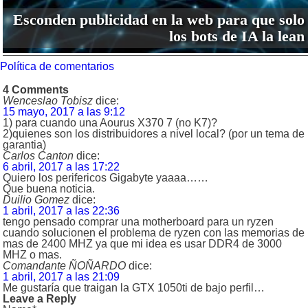
Esconden publicidad en la web para que solo
los bots de IA la lean
Política de comentarios
4 Comments
Wenceslao Tobisz
dice:
15 mayo, 2017 a las 9:12
1) para cuando una Aourus X370 7 (no K7)?
2)quienes son los distribuidores a nivel local? (por un tema de
garantia)
Carlos Canton
dice:
6 abril, 2017 a las 17:22
Quiero los perifericos Gigabyte yaaaa……
Que buena noticia.
Duilio Gomez
dice:
1 abril, 2017 a las 22:36
tengo pensado comprar una motherboard para un ryzen
cuando solucionen el problema de ryzen con las memorias de
mas de 2400 MHZ ya que mi idea es usar DDR4 de 3000
MHZ o mas.
Comandante ÑOÑARDO
dice:
1 abril, 2017 a las 21:09
Me gustaría que traigan la GTX 1050ti de bajo perfil…
Leave a Reply