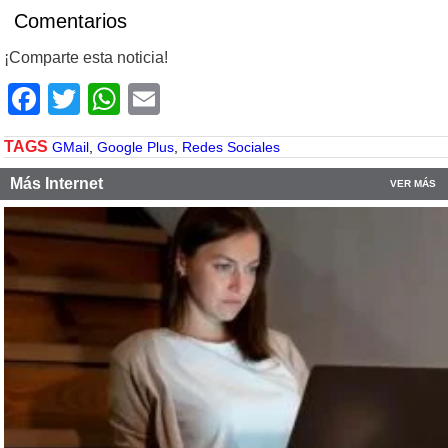
Comentarios
¡Comparte esta noticia!
Facebook
Twitter
WhatsApp
Email
TAGS
GMail
,
Google Plus
,
Redes Sociales
Más Internet
VER MÁS