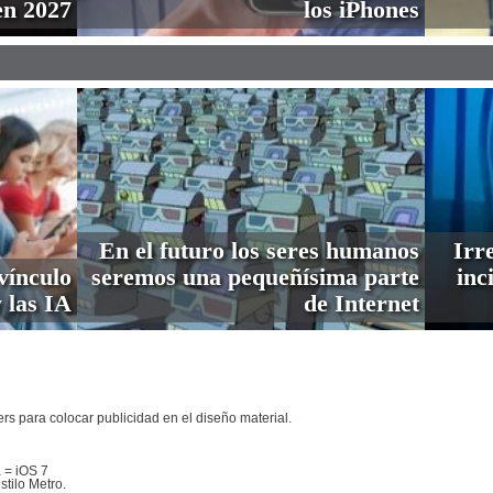
en 2027
los iPhones
En el futuro los seres humanos
Irre
vínculo
seremos una pequeñísima parte
inc
 las IA
de Internet
s para colocar publicidad en el diseño material.
 = iOS 7
tilo Metro.