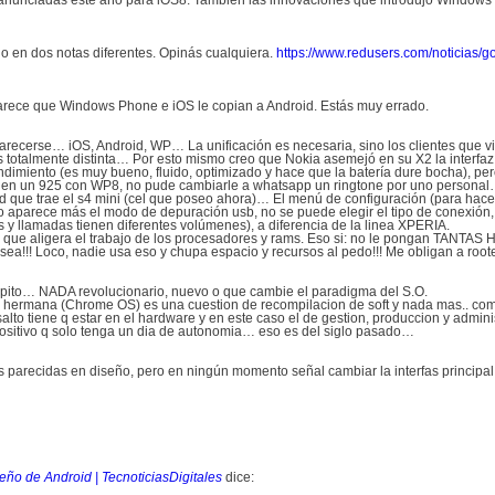
 anunciadas este año para iOS8. También las innovaciones que introdujo Windows
o en dos notas diferentes. Opinás cualquiera.
https://www.redusers.com/noticias/g
arece que Windows Phone e iOS le copian a Android. Estás muy errado.
recerse… iOS, Android, WP… La unificación es necesaria, sino los clientes que v
 es totalmente distinta… Por esto mismo creo que Nokia asemejó en su X2 la interfaz
dimiento (es muy bueno, fluido, optimizado y hace que la batería dure bocha), pero
s, en un 925 con WP8, no pude cambiarle a whatsapp un ringtone por uno personal
ue trae el s4 mini (cel que poseo ahora)… El menú de configuración (para hacerlo
 aparece más el modo de depuración usb, no se puede elegir el tipo de conexión, 
s y llamadas tienen diferentes volúmenes), a diferencia de la linea XPERIA.
a que aligera el trabajo de los procesadores y rams. Eso si: no le pongan TANTAS
sea!!! Loco, nadie usa eso y chupa espacio y recursos al pedo!!! Me obligan a root
ito… NADA revolucionario, nuevo o que cambie el paradigma del S.O.
ma hermana (Chrome OS) es una cuestion de recompilacion de soft y nada mas.. co
alto tiene q estar en el hardware y en este caso el de gestion, produccion y admin
ispositivo q solo tenga un dia de autonomia… eso es del siglo pasado…
s parecidas en diseño, pero en ningún momento señal cambiar la interfas principa
eño de Android | TecnoticiasDigitales
dice: