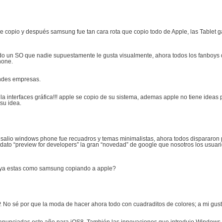
e copio y después samsung fue tan cara rota que copio todo de Apple, las Tablet 
o un SO que nadie supuestamente le gusta visualmente, ahora todos los fanboys
hone.
andes empresas.
 interfaces gráfica!!! apple se copio de su sistema, ademas apple no tiene ideas 
su idea.
e salio windows phone fue recuadros y temas minimalistas, ahora todos dispararon
otro dato “preview for developers” la gran “novedad” de google que nosotros los u
ya estas como samsung copiando a apple?
WP. No sé por que la moda de hacer ahora todo con cuadraditos de colores; a mi gust