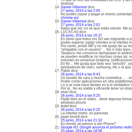
Yo que tú miro las novedades de iOS7 y las
Android.
Daniel Villarreal
dice:
27 junio, 2014 a las 2:05
No podés copiar y pegar el mismo comentari
chrome-os/
Daniel Villarreal
dice:
27 junio, 2014 a las 2:01
Nada que ver, no sé que estás viendo. Me p
LUCAS AS
dice:
26 junio, 2014 a las 16:37
Es obvio que todos los SO van migrando a pa
podés esperar captar clientes si la interfaz
Por cierto, probé WP y no me quejo de su ren
“amigable con el usuario”… Sin ir más lejo
Tampoco me convence demasiado el android q
se pueden modificar no muchas cosas (ej: no
volumen es universal (sistema, notificacione
En fin… Me gusta que todo sea “sencillo”, y
pelotudeces de claro, samsung, htc o la que 
Pablo
dice:
26 junio, 2014 a las 8:43
Un lavado de cara y mucha cosmetica……rep
Poder correr aplicaciones en otra platafor
Lo q se nota hace tiempo es q el verdadero s
Por ej.. No es viable y eficiente tener un d
elver
dice:
26 junio, 2014 a las 0:25
Fijate bien en el video…tiene algunas forma
windows phone
fedef
dice:
26 junio, 2014 a las 0:25
La interfaz metro, es parecida
pepe biondi
dice:
25 junio, 2014 a las 21:32
En donde se parece a win Phone?
Google I/O: Google anuncia el próximo redis
25 junio, 2014 a las 18:56