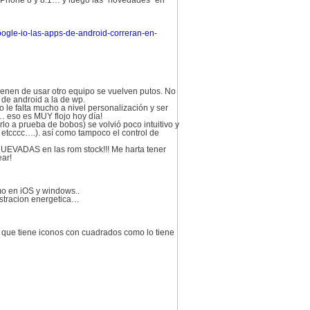
 Phone 8 y 8.1… y luego las “novedades” en
oogle-io-las-apps-de-android-correran-en-
ienen de usar otro equipo se vuelven putos. No
 de android a la de wp.
 le falta mucho a nivel personalización y ser
… eso es MUY flojo hoy día!
 a prueba de bobos) se volvió poco intuitivo y
etcccc….). así como tampoco el control de
 HUEVADAS en las rom stock!!! Me harta tener
ear!
mo en iOS y windows..
istracion energetica…
l que tiene iconos con cuadrados como lo tiene