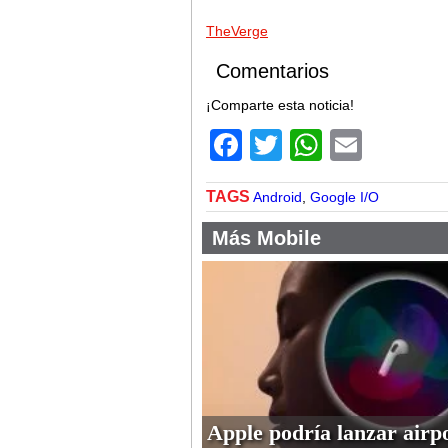
TheVerge
Comentarios
¡Comparte esta noticia!
Facebook
Twitter
WhatsA
Email
TAGS
Android
,
Google I/O
Más Mobile
Apple podría lanzar airp