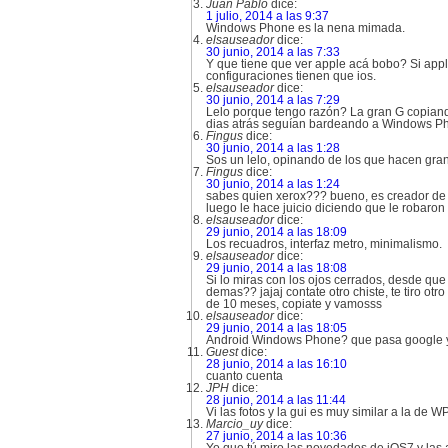
Juan Pablo
dice:
1 julio, 2014 a las 9:37
Windows Phone es la nena mimada.
elsauseador
dice:
30 junio, 2014 a las 7:33
Y que tiene que ver apple acá bobo? Si appl
configuraciones tienen que ios.
elsauseador
dice:
30 junio, 2014 a las 7:29
Lelo porque tengo razón? La gran G copiand
dias atrás seguían bardeando a Windows P
Fingus
dice:
30 junio, 2014 a las 1:28
Sos un lelo, opinando de los que hacen gr
Fingus
dice:
30 junio, 2014 a las 1:24
sabes quien xerox??? bueno, es creador de la
luego le hace juicio diciendo que le robaron 
elsauseador
dice:
29 junio, 2014 a las 18:09
Los recuadros, interfaz metro, minimalismo.
elsauseador
dice:
29 junio, 2014 a las 18:08
Si lo miras con los ojos cerrados, desde qu
demas?? jajaj contate otro chiste, te tiro 
de 10 meses, copiate y vamosss
elsauseador
dice:
29 junio, 2014 a las 18:05
Android Windows Phone? que pasa google 
Guest
dice:
28 junio, 2014 a las 16:10
cuanto cuenta
JPH
dice:
28 junio, 2014 a las 11:44
Vi las fotos y la gui es muy similar a la de 
Marcio_uy
dice:
27 junio, 2014 a las 10:36