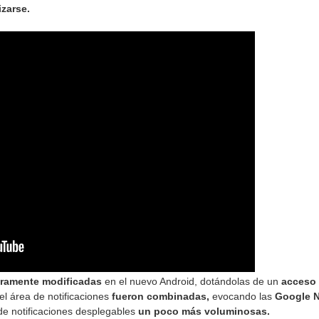
izarse.
eramente modificadas
en el nuevo Android, dotándolas de un
acceso 
el área de notificaciones
fueron combinadas,
evocando las
Google N
 de notificaciones desplegables
un poco más voluminosas.