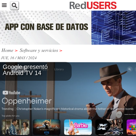
Home
>
Software y servicios
>
JUE, 16 / MAY / 2024
Google presentó
Android TV 14