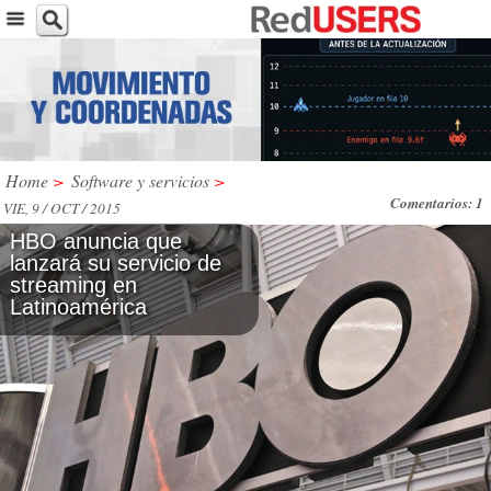
Home
>
Software y servicios
>
Comentarios: 1
VIE, 9 / OCT / 2015
HBO anuncia que
lanzará su servicio de
streaming en
Latinoamérica