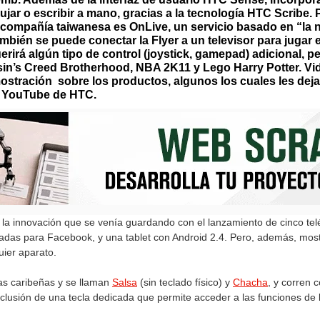
jar o escribir a mano, gracias a la tecnología HTC Scribe. 
 compañía taiwanesa es OnLive, un servicio basado en “la 
ambién se puede conectar la Flyer a un televisor para jugar
erirá algún tipo de control (joystick, gamepad) adicional, 
sin’s Creed Brotherhood, NBA 2K11 y Lego Harry Potter. V
ostración sobre los productos, algunos los cuales les de
de YouTube de HTC.
a la innovación que se venía guardando con el lanzamiento de cinco te
cadas para Facebook, y una tablet con Android 2.4. Pero, además, mos
uier aparato.
ias caribeñas y se llaman
Salsa
(sin teclado físico) y
Chacha
, y corren 
usión de una tecla dedicada que permite acceder a las funciones de la 