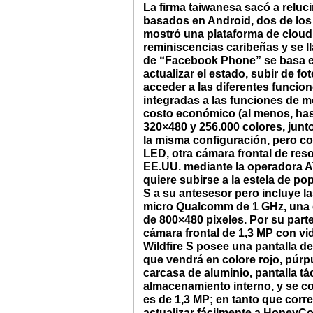
La firma taiwanesa sacó a reluc
basados en Android, dos de los
mostró una plataforma de cloud
reminiscencias caribeñas y se ll
de “Facebook Phone” se basa en 
actualizar el estado, subir de 
acceder a las diferentes funcio
integradas a las funciones de m
costo económico (al menos, hasta
320×480 y 256.000 colores, junto
la misma configuración, pero c
LED, otra cámara frontal de re
EE.UU. mediante la operadora AT
quiere subirse a la estela de po
S a su antesesor pero incluye la
micro Qualcomm de 1 GHz, una c
de 800×480 pixeles. Por su part
cámara frontal de 1,3 MP con v
Wildfire S posee una pantalla de
que vendrá en colore rojo, púrpur
carcasa de aluminio, pantalla 
almacenamiento interno, y se co
es de 1,3 MP; en tanto que cor
actualizar fácilmente a HoneyCo