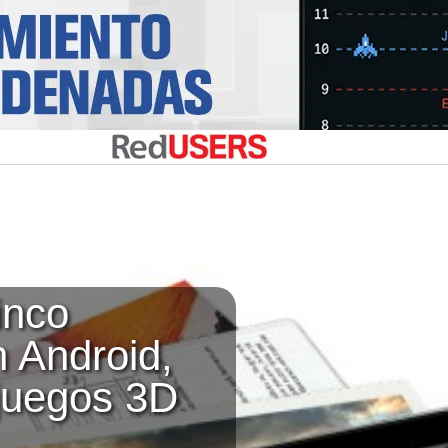
inco
n Android,
 juegos 3D