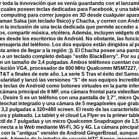
ir toda la innovación que se venía guardando con el lanzami
 cuales poseen teclas dedicadas para Facebook, y una table
 computing para correr juegos en 3D desde cualquier apara
aman Salsa (sin teclado físico) y Chacha, y corren con Andr
la inclusión de una tecla dedicada que permite acceder a l
fotos, compartir música, etcétera. Además, incluyen widget
nes desde los escritorios de Android. No obstante, las func
ensajería del teléfono. Los dos equipos están dirigidos al
 antes de llegar a la región :)). El Chacha posee una pantal
 a un teclado completo debajo “estilo BlackBerry”. Por su p
on un tamaño de 3,4 pulgadas. Ambos teléfonos cuentan c
solución VGA, procesador de 600 MHz Qualcomm MSM7227, GP
&T a finales de este año. La serie S Tras el éxito del Sa
pularidad y lanzó las versiones “S” de sus equipos Incredible
s teclas de Android como botones virtuales en la parte infer
ámara principal de 8 MP, una cámara frontal para videoll
e, Desire S es un teléfono con una pantalla de 3,7″, micr
ideochat integrado y una cámara de 5 megapíxeles que grab
 3,2 pulgadas a 320×480 screen. El resto de las característic
a y plateado. La tablet y el cloud La Flyer es la primer tablet
táctil de 7 pulgadas y un micro Qualcomm Snapdragon de 1,
necta a la Web mediante Wi-Fi, 3G y 4G. La cámara pincipal 
re con la “antigua” versión de Android GingerBread, aunqu
mb. Además de la interfaz de usuario HTC Sense, incorpora u