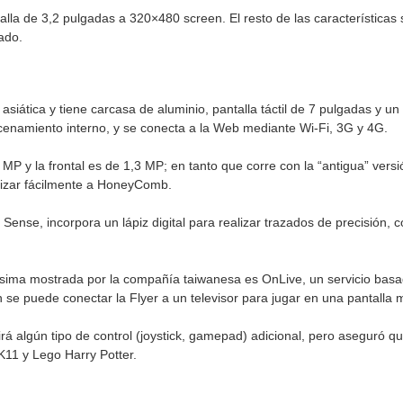
la de 3,2 pulgadas a 320×480 screen. El resto de las características s
ado.
ma asiática y tiene carcasa de aluminio, pantalla táctil de 7 pulgadas 
enamiento interno, y se conecta a la Web mediante Wi-Fi, 3G y 4G.
 MP y la frontal es de 1,3 MP; en tanto que corre con la “antigua” ver
izar fácilmente a HoneyComb.
ense, incorpora un lápiz digital para realizar trazados de precisión, c
tísima mostrada por la compañía taiwanesa es OnLive, un servicio basa
n se puede conectar la Flyer a un televisor para jugar en una pantalla 
rá algún tipo de control (joystick, gamepad) adicional, pero aseguró qu
11 y Lego Harry Potter.