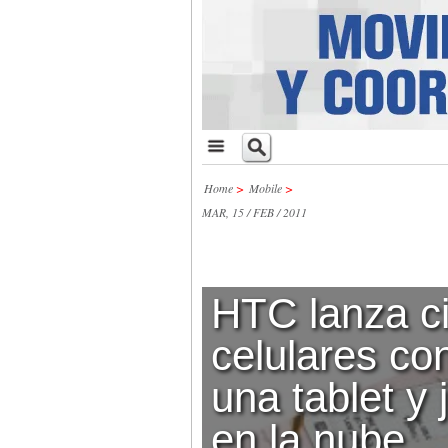
Home
>
Mobile
>
MAR, 15 / FEB / 2011
HTC lanza c
celulares co
una tablet y
en la nube