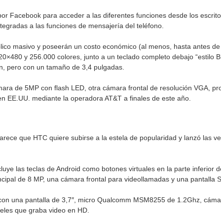
r Facebook para acceder a las diferentes funciones desde los escritor
tegradas a las funciones de mensajería del teléfono.
blico masivo y poseerán un costo económico (al menos, hasta antes de l
320×480 y 256.000 colores, junto a un teclado completo debajo “estilo B
ón, pero con un tamaño de 3,4 pulgadas.
ara de 5MP con flash LED, otra cámara frontal de resolución VGA,
n EE.UU. mediante la operadora AT&T a finales de este año.
arece que HTC quiere subirse a la estela de popularidad y lanzó las ve
uye las teclas de Android como botones virtuales en la parte inferior d
ipal de 8 MP, una cámara frontal para videollamadas y una pantalla 
con una pantalla de 3,7″, micro Qualcomm MSM8255 de 1.2Ghz, cámar
eles que graba video en HD.