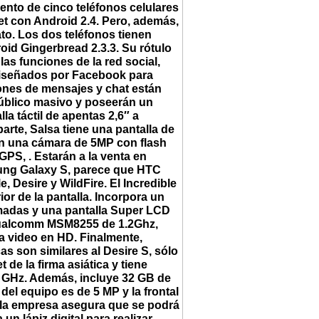
ento de cinco teléfonos celulares
t con Android 2.4. Pero, además,
to. Los dos teléfonos tienen
oid Gingerbread 2.3.3. Su rótulo
as funciones de la red social,
s diseñados por Facebook para
iones de mensajes y chat están
 público masivo y poseerán un
la táctil de apentas 2,6″ a
arte, Salsa tiene una pantalla de
on una cámara de 5MP con flash
S, . Estarán a la venta en
msung Galaxy S, parece que HTC
, Desire y WildFire. El Incredible
ior de la pantalla. Incorpora un
amadas y una pantalla Super LCD
o Qualcomm MSM8255 de 1.2Ghz,
a video en HD. Finalmente,
as son similares al Desire S, sólo
 de la firma asiática y tiene
5 GHz. Además, incluye 32 GB de
del equipo es de 5 MP y la frontal
e la empresa asegura que se podrá
n lápiz digital para realizar