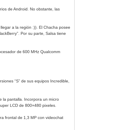
ios de Android. No obstante, las
legar a la región :)). El Chacha posee
lackBerry”. Por su parte, Salsa tiene
 procesador de 600 MHz Qualcomm
rsiones “S” de sus equipos Incredible,
e la pantalla. Incorpora un micro
Super LCD de 800×480 pixeles.
a frontal de 1,3 MP con videochat