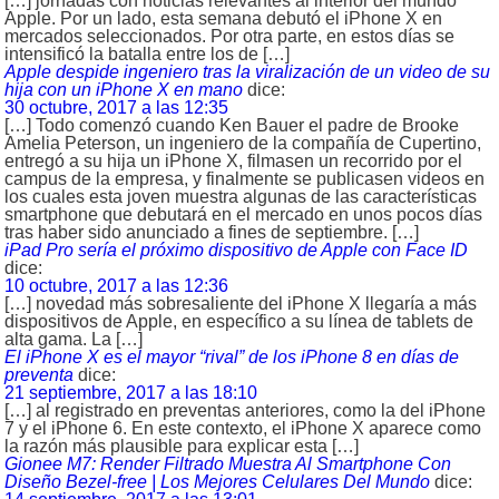
[…] jornadas con noticias relevantes al interior del mundo
Apple. Por un lado, esta semana debutó el iPhone X en
mercados seleccionados. Por otra parte, en estos días se
intensificó la batalla entre los de […]
Apple despide ingeniero tras la viralización de un video de su
hija con un iPhone X en mano
dice:
30 octubre, 2017 a las 12:35
[…] Todo comenzó cuando Ken Bauer el padre de Brooke
Amelia Peterson, un ingeniero de la compañía de Cupertino,
entregó a su hija un iPhone X, filmasen un recorrido por el
campus de la empresa, y finalmente se publicasen videos en
los cuales esta joven muestra algunas de las características
smartphone que debutará en el mercado en unos pocos días
tras haber sido anunciado a fines de septiembre. […]
iPad Pro sería el próximo dispositivo de Apple con Face ID
dice:
10 octubre, 2017 a las 12:36
[…] novedad más sobresaliente del iPhone X llegaría a más
dispositivos de Apple, en específico a su línea de tablets de
alta gama. La […]
El iPhone X es el mayor “rival” de los iPhone 8 en días de
preventa
dice:
21 septiembre, 2017 a las 18:10
[…] al registrado en preventas anteriores, como la del iPhone
7 y el iPhone 6. En este contexto, el iPhone X aparece como
la razón más plausible para explicar esta […]
Gionee M7: Render Filtrado Muestra Al Smartphone Con
Diseño Bezel-free | Los Mejores Celulares Del Mundo
dice: