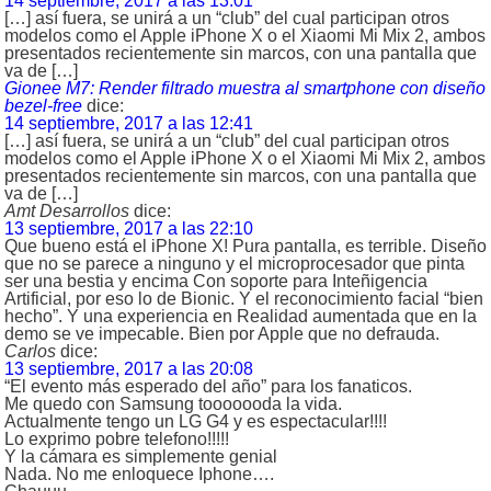
14 septiembre, 2017 a las 13:01
[…] así fuera, se unirá a un “club” del cual participan otros
modelos como el Apple iPhone X o el Xiaomi Mi Mix 2, ambos
presentados recientemente sin marcos, con una pantalla que
va de […]
Gionee M7: Render filtrado muestra al smartphone con diseño
bezel-free
dice:
14 septiembre, 2017 a las 12:41
[…] así fuera, se unirá a un “club” del cual participan otros
modelos como el Apple iPhone X o el Xiaomi Mi Mix 2, ambos
presentados recientemente sin marcos, con una pantalla que
va de […]
Amt Desarrollos
dice:
13 septiembre, 2017 a las 22:10
Que bueno está el iPhone X! Pura pantalla, es terrible. Diseño
que no se parece a ninguno y el microprocesador que pinta
ser una bestia y encima Con soporte para Inteñigencia
Artificial, por eso lo de Bionic. Y el reconocimiento facial “bien
hecho”. Y una experiencia en Realidad aumentada que en la
demo se ve impecable. Bien por Apple que no defrauda.
Carlos
dice:
13 septiembre, 2017 a las 20:08
“El evento más esperado del año” para los fanaticos.
Me quedo con Samsung tooooooda la vida.
Actualmente tengo un LG G4 y es espectacular!!!!
Lo exprimo pobre telefono!!!!!
Y la cámara es simplemente genial
Nada. No me enloquece Iphone….