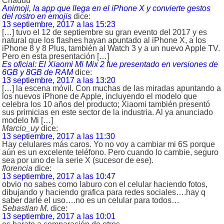
Chauuu
Animoji, la app que llega en el iPhone X y convierte gestos
del rostro en emojis
dice:
13 septiembre, 2017 a las 15:23
[…] tuvo el 12 de septiembre su gran evento del 2017 y es
natural que los flashes hayan apuntado al iPhone X, a los
iPhone 8 y 8 Plus, también al Watch 3 y a un nuevo Apple TV.
Pero en esta presentación […]
Es oficial: El Xiaomi Mi Mix 2 fue presentado en versiones de
6GB y 8GB de RAM
dice:
13 septiembre, 2017 a las 13:20
[…] la escena móvil. Con muchas de las miradas apuntando a
los nuevos iPhone de Apple, incluyendo el modelo que
celebra los 10 años del producto; Xiaomi también presentó
sus primicias en este sector de la industria. Al ya anunciado
modelo Mi […]
Marcio_uy
dice:
13 septiembre, 2017 a las 11:30
Hay celulares más caros. Yo no voy a cambiar mi 6S porque
aún es un excelente teléfono. Pero cuando lo cambie, seguro
sea por uno de la serie X (sucesor de ese).
florencia
dice:
13 septiembre, 2017 a las 10:47
obvio no sabes como laburo con el celular haciendo fotos,
dibujando y haciendo grafica para redes sociales….hay q
saber darle el uso….no es un celular para todos…
Sebastian M.
dice:
13 septiembre, 2017 a las 10:01