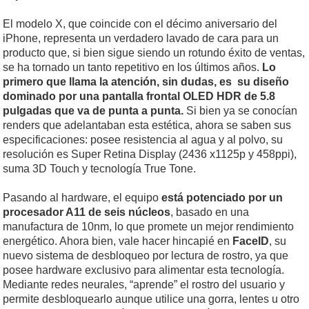
El modelo X, que coincide con el décimo aniversario del
iPhone, representa un verdadero lavado de cara para un
producto que, si bien sigue siendo un rotundo éxito de ventas,
se ha tornado un tanto repetitivo en los últimos años.
Lo
primero que llama la atención, sin dudas, es su diseño
dominado por una pantalla frontal OLED HDR de 5.8
pulgadas que va de punta a punta.
Si bien ya se conocían
renders que adelantaban esta estética, ahora se saben sus
especificaciones: posee resistencia al agua y al polvo, su
resolución es Super Retina Display (2436 x1125p y 458ppi),
suma 3D Touch y tecnología True Tone.
Pasando al hardware, el equipo
está potenciado por un
procesador A11 de seis núcleos
, basado en una
manufactura de 10nm, lo que promete un mejor rendimiento
energético. Ahora bien, vale hacer hincapié en
FaceID
, su
nuevo sistema de desbloqueo por lectura de rostro, ya que
posee hardware exclusivo para alimentar esta tecnología.
Mediante redes neurales, “aprende” el rostro del usuario y
permite desbloquearlo aunque utilice una gorra, lentes u otro