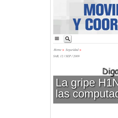
Home
>
Seguridad
>
SAB, 12 / SEP / 2009
La gripe H1N
las computa