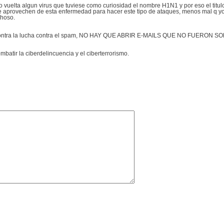
elta algun virus que tuviese como curiosidad el nombre H1N1 y por eso el titulo
 se aprovechen de esta enfermedad para hacer este tipo de ataques, menos mal q y
choso.
 contra la lucha contra el spam, NO HAY QUE ABRIR E-MAILS QUE NO FUERO
mbatir la ciberdelincuencia y el ciberterrorismo.