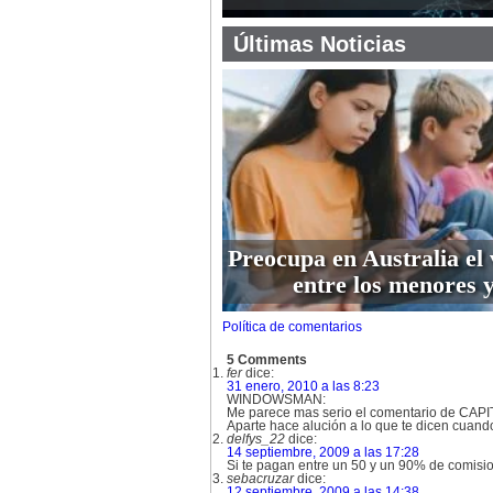
Últimas Noticias
Preocupa en Australia el 
entre los menores y
Política de comentarios
5 Comments
fer
dice:
31 enero, 2010 a las 8:23
WINDOWSMAN:
Me parece mas serio el comentario de CA
Aparte hace alución a lo que te dicen cuand
delfys_22
dice:
14 septiembre, 2009 a las 17:28
Si te pagan entre un 50 y un 90% de comision
sebacruzar
dice:
12 septiembre, 2009 a las 14:38