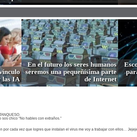
En el futuro los seres humanos
Esco
vínculo
seremos una pequeñísima parte
par
 las IA
de Internet
PITANQUESO.
o sos chico “No hables con extraños.”
 por cada vez que logres que instalan el virus me voy a trabajar con ellos… Jejej