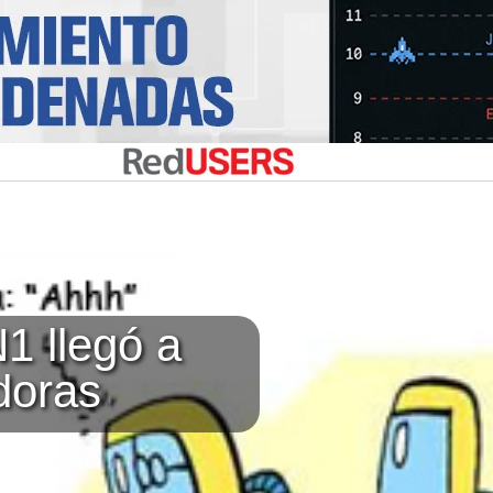
1 llegó a
doras