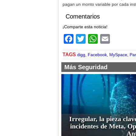
pagan un monto variable por cada insta
Comentarios
¡Comparte esta noticia!
Facebook
Twitter
WhatsA
Email
TAGS
digg
,
Facebook
,
MySpace
,
Pa
Más Seguridad
Irregular, la pieza clav
incidentes de Meta, O
An