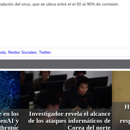
lación del virus, que se ubica entre el el 50 al 90% de comisión.
pp
nda
,
Redes Sociales
,
Twitter
H
e en los
Investigador revela el alcance
penAI y
de los ataques informáticos de
res
thropic
Corea del norte