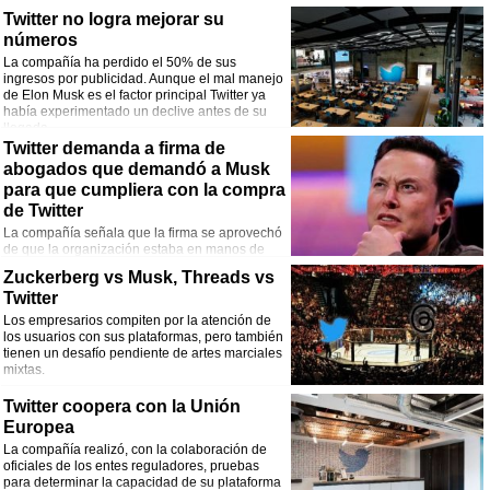
Twitter no logra mejorar su
números
La compañía ha perdido el 50% de sus
ingresos por publicidad. Aunque el mal manejo
de Elon Musk es el factor principal Twitter ya
había experimentado un declive antes de su
llegada.
Twitter demanda a firma de
abogados que demandó a Musk
para que cumpliera con la compra
de Twitter
La compañía señala que la firma se aprovechó
de que la organización estaba en manos de
ejecutivos desmotivados y sin interés en su futuro. Habría alterado los términos
Zuckerberg vs Musk, Threads vs
del acuerdo con su cliente para recibir bonificaciones extras.
Twitter
Los empresarios compiten por la atención de
los usuarios con sus plataformas, pero también
tienen un desafío pendiente de artes marciales
mixtas.
Twitter coopera con la Unión
Europea
La compañía realizó, con la colaboración de
oficiales de los entes reguladores, pruebas
para determinar la capacidad de su plataforma