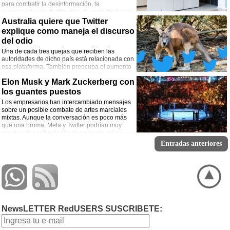
para combatir la desinformación, la
propaganda y la distribución de material ilegal.
Australia quiere que Twitter
explique como maneja el discurso
del odio
Una de cada tres quejas que reciben las
autoridades de dicho país está relacionada con
esa plataforma. También preocupa el aumento
del material de abuso infantil.
Elon Musk y Mark Zuckerberg con
los guantes puestos
Los empresarios han intercambiado mensajes
sobre un posible combate de artes marciales
mixtas. Aunque la conversación es poco más
que una broma, Meta y Twitter podrían muy
pronto estar enfrentadas de un modo más
directo.
Entradas anteriores
NewsLETTER RedUSERS SUSCRIBETE: