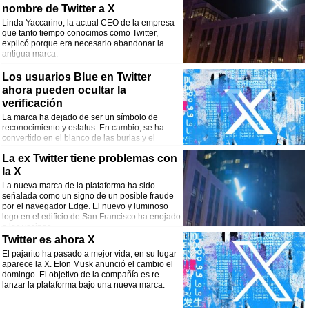
nombre de Twitter a X
Linda Yaccarino, la actual CEO de la empresa
que tanto tiempo conocimos como Twitter,
explicó porque era necesario abandonar la
antigua marca.
Los usuarios Blue en Twitter
ahora pueden ocultar la
verificación
La marca ha dejado de ser un símbolo de
reconocimiento y estatus. En cambio, se ha
convertido en el blanco de las burlas y el
desprecio de muchos usuarios.
La ex Twitter tiene problemas con
la X
La nueva marca de la plataforma ha sido
señalada como un signo de un posible fraude
por el navegador Edge. El nuevo y luminoso
logo en el edificio de San Francisco ha enojado
a los vecinos.
Twitter es ahora X
El pajarito ha pasado a mejor vida, en su lugar
aparece la X. Elon Musk anunció el cambio el
domingo. El objetivo de la compañía es re
lanzar la plataforma bajo una nueva marca.