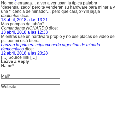
No me cierraaaa… a ver a ver usan la tipica palabra
“desentralizado” pero te venderan su hardware para minarla y
una “licencia de minado”… pero que carajo??!!! jajaja
daalbritos
dice:
13 abril, 2018 a las 13:21
Mas pompas de jabón?
Comandante ÑOÑARDO
dice:
13 abril, 2018 a las 12:33
Mientras use un hardware propio y no use placas de video de
pc, por mi está bien..
Lanzan la primera criptomoneda argentina de minado
democrático
dice:
12 abril, 2018 a las 23:28
[…] Source link […]
Leave a Reply
Name*
Mail*
Website