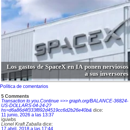
Los gastos de SpaceX en IA ponen nerviosos
a sus inversores
Política de comentarios
5 Comments
Transaction to you.Continue =>> graph.org/BALANCE-36824-
US-DOLLARS-04-24-2?
hs=d6a86d4f333f892d4519cc6d2b26e40b&
dice:
11 junio, 2026 a las 13:37
iguwbs
Lionel Kraft Zaballa
dice:
17 abril, 2018 a las 17:44