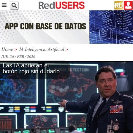
Home
>
IA Inteligencia Artificial
>
JUE, 26 / FEB / 2026
Las IA aprietan el
botón rojo sin dudarlo