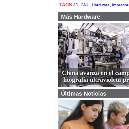
TAGS
3D
,
GNU
,
Hardware
,
Impresor
Más Hardware
China avanza en el camp
litografía ultravioleta 
Últimas Noticias