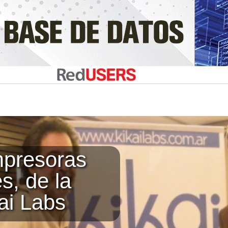
mpresoras
s, de la
ai Labs