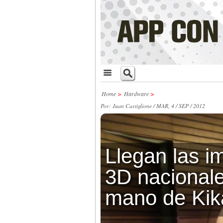
Home
>
Hardware
>
Por: Juan Castiglione / MAR, 4 / SEP / 2012
Llegan las i
3D nacionale
mano de Kik