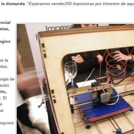
a la demanda
. “
Esperamos vender200 impresoras por trimestre de aquí
ncial
stas,
legios
ue la
itos.
tegia de
ación
its,
o
. El
el
ue
imprimir