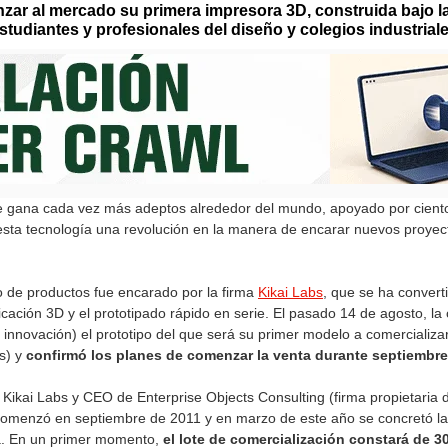
zar al mercado su primera impresora 3D, construida bajo la 
tudiantes y profesionales del diseño y colegios industriale
 gana cada vez más adeptos alrededor del mundo, apoyado por cientos
esta tecnología una revolución en la manera de encarar nuevos proyect
po de productos fue encarado por la firma
Kikai Labs
, que se ha convert
ricación 3D y el prototipado rápido en serie. El pasado 14 de agosto, 
innovación) el prototipo del que será su primer modelo a comercializa
s) y
confirmó los planes de comenzar la venta durante septiembre
ikai Labs y CEO de Enterprise Objects Consulting (firma propietaria d
o comenzó en septiembre de 2011 y en marzo de este año se concretó la 
ca. En un primer momento,
el lote de comercialización constará de 30