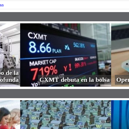
as
o de la
profunda
CXMT debuta en la bolsa
Open