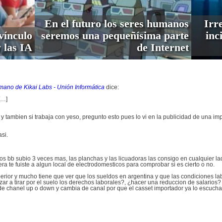
En el futuro los seres humanos
Irre
vínculo
seremos una pequeñísima parte
inc
 las IA
de Internet
mano de Kikai Labs - Unión Informática
dice:
[…]
 y tambien si trabaja con yeso, pregunto esto pues lo vi en la publicidad de una im
si.
s bb subio 3 veces mas, las planchas y las licuadoras las consigo en cualquier lado
a te fuiste a algun local de electrodomesticos para comprobar si es cierto o no.
erior y mucho tiene que ver que los sueldos en argentina y que las condiciones l
 a tirar por el suelo los derechos laborales?, ¿hacer una reduccion de salarios?
 de chanel up o down y cambia de canal por que el casset importador ya lo escu