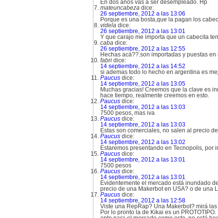
En dos años vas a ser desempleado. Hp
mateuncabeza
dice:
26 septiembre, 2012 a las 13:06
Porque es una bosta,que la pagan los cabeci
videla
dice:
26 septiembre, 2012 a las 13:01
Y que carajo me importa que un cabecita ten
caba
dice:
26 septiembre, 2012 a las 12:55
Hechas acá??.son importadas y puestas en c
fabri
dice:
14 septiembre, 2012 a las 14:52
si ademas todo lo hecho en argentina es mejo
Paucus
dice:
14 septiembre, 2012 a las 13:05
Muchas gracias! Creemos que la clave es inn
hace tiempo, realmente creemos en esto.
Paucus
dice:
14 septiembre, 2012 a las 13:03
7500 pesos, mas iva
Paucus
dice:
14 septiembre, 2012 a las 13:03
Estas son comerciales, no salen al precio 
Paucus
dice:
14 septiembre, 2012 a las 13:02
Estaremos presentando en Tecnopolis, por in
Paucus
dice:
14 septiembre, 2012 a las 13:01
7500 pesos
Paucus
dice:
14 septiembre, 2012 a las 13:01
Evidentemente el mercado está inundado de 
precio de una Makerbot en USA? o de una 
Paucus
dice:
14 septiembre, 2012 a las 12:58
Viste una RepRap? Una Makerbot? mirá las 
Por lo pronto la de Kikai es un PROTOTIPO. Y