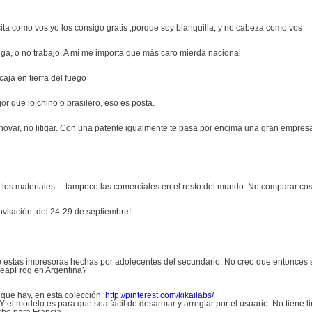
ta como vos.yo los consigo gratis ;porque soy blanquilla, y no cabeza como vos
ga, o no trabajo. A mi me importa que más caro mierda nacional
aja en tierra del fuego
r que lo chino o brasilero, eso es posta.
ovar, no litigar. Con una patente igualmente te pasa por encima una gran empresa
de los materiales… tampoco las comerciales en el resto del mundo. No comparar c
vitación, del 24-29 de septiembre!
estas impresoras hechas por adolecentes del secundario. No creo que entonces s
LeapFrog en Argentina?
que hay, en esta colección:
http://pinterest.com/kikailabs/
 el modelo es para que sea fácil de desarmar y arreglar por el usuario. No tiene 