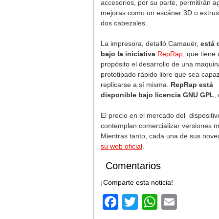
accesorios, por su parte, permitirán a
mejoras como un escáner 3D o extrus
dos cabezales.
La impresora, detalló Camauër,
está 
bajo la iniciativa
RepRap
, que tiene
propósito el desarrollo de una maquin
prototipado rápido libre que sea capa
replicarse a sí misma.
RepRap está
disponible bajo licencia GNU GPL
,
El precio en el mercado del dispositi
contemplan comercializar versiones má
Mientras tanto, cada una de sus nove
su web oficial
.
Comentarios
¡Comparte esta noticia!
Facebook
Twitter
WhatsA
Email