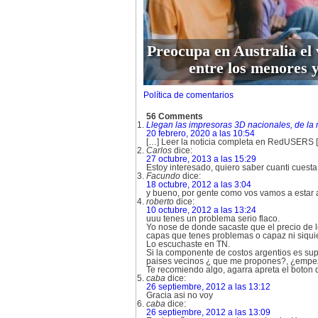
Preocupa en Australia el 
entre los menores y
Política de comentarios
56 Comments
Llegan las impresoras 3D nacionales, de la 
20 febrero, 2020 a las 10:54
[…] Leer la noticia completa en RedUSERS 
Carlos
dice:
27 octubre, 2013 a las 15:29
Estoy interesado, quiero saber cuanti cuesta
Facundo
dice:
18 octubre, 2012 a las 3:04
y bueno, por gente como vos vamos a estar a
roberto
dice:
10 octubre, 2012 a las 13:24
uuu tenes un problema serio flaco.
Yo nose de donde sacaste que el precio de lo
capas que tenes problemas o capaz ni siquier
Lo escuchaste en TN.
Si la componente de costos argentios es sup
paises vecinos ¿ que me propones?, ¿empezar
Te recomiendo algo, agarra apreta el boton
caba
dice:
26 septiembre, 2012 a las 13:12
Gracia asi no voy
caba
dice:
26 septiembre, 2012 a las 13:09