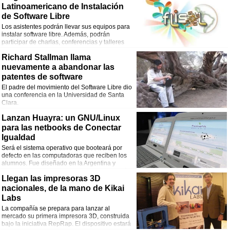
Latinoamericano de Instalación
de Software Libre
Los asistentes podrán llevar sus equipos para
instalar software libre. Además, podrán
participar de charlas, conferencias y talleres
sobre el tema.
Richard Stallman llama
nuevamente a abandonar las
patentes de software
El padre del movimiento del Software Libre dio
una conferencia en la Universidad de Santa
Clara.
Lanzan Huayra: un GNU/Linux
para las netbooks de Conectar
Igualdad
Será el sistema operativo que booteará por
defecto en las computadoras que reciben los
alumnos. Fue diseñado en la Argentina y
cuenta con 25 mil aplicaciones libres. Además,
Llegan las impresoras 3D
será compatible con la próxima tanda de netbooks que incorporarán deco de TV
digital.
nacionales, de la mano de Kikai
Labs
La compañía se prepara para lanzar al
mercado su primera impresora 3D, construida
bajo la iniciativa RepRap. El dispositivo estará