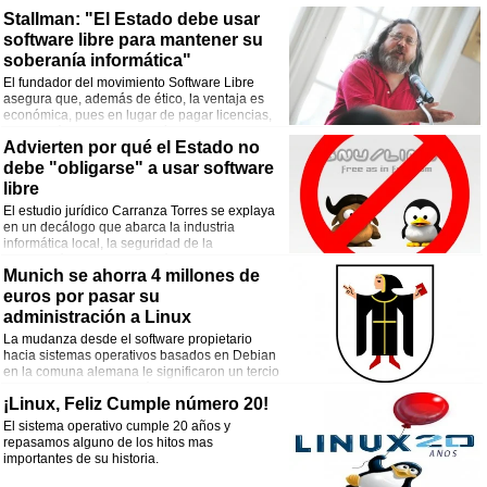
destinado a hobbystas, estudiantes y
Stallman: "El Estado debe usar
profesionales del diseño y colegios industriales.
software libre para mantener su
soberanía informática"
El fundador del movimiento Software Libre
asegura que, además de ético, la ventaja es
económica, pues en lugar de pagar licencias,
se pagará soporte local, así que el dinero
Advierten por qué el Estado no
circulará dentro del país y no se dirigirá hacia empresas extranjeras. También
habló sobre Conectar Igualdad, redes sociales y Android.
debe "obligarse" a usar software
libre
El estudio jurídico Carranza Torres se explaya
en un decálogo que abarca la industria
informática local, la seguridad de la
información, la desocupación y los costos de
Munich se ahorra 4 millones de
las soluciones, entre otras cuestiones.
euros por pasar su
administración a Linux
La mudanza desde el software propietario
hacia sistemas operativos basados en Debian
en la comuna alemana le significaron un tercio
menos en gastos tecnológicos.
¡Linux, Feliz Cumple número 20!
El sistema operativo cumple 20 años y
repasamos alguno de los hitos mas
importantes de su historia.