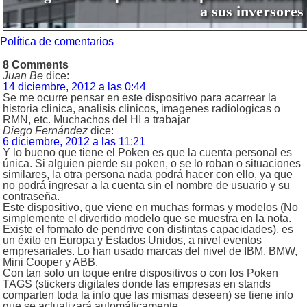
a sus inversores
Política de comentarios
8 Comments
Juan Be
dice:
14 diciembre, 2012 a las 0:44
Se me ocurre pensar en este dispositivo para acarrear la
historia clinica, analisis clinicos, imagenes radiologicas o
RMN, etc. Muchachos del HI a trabajar
Diego Fernández
dice:
6 diciembre, 2012 a las 11:21
Y lo bueno que tiene el Poken es que la cuenta personal es
única. Si alguien pierde su poken, o se lo roban o situaciones
similares, la otra persona nada podrá hacer con ello, ya que
no podrá ingresar a la cuenta sin el nombre de usuario y su
contraseña.
Este dispositivo, que viene en muchas formas y modelos (No
simplemente el divertido modelo que se muestra en la nota.
Existe el formato de pendrive con distintas capacidades), es
un éxito en Europa y Estados Unidos, a nivel eventos
empresariales. Lo han usado marcas del nivel de IBM, BMW,
Mini Cooper y ABB.
Con tan solo un toque entre dispositivos o con los Poken
TAGS (stickers digitales donde las empresas en stands
comparten toda la info que las mismas deseen) se tiene info
que se actualizará automáticamente.