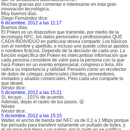
Muchas gracias por comentar e interesarse en esta gran
innovación tecnológica.
Muy buenos días.
Diego Fernández
dice:
6 diciembre, 2012 a las 11:17
Buenos días.
El Poken es un dispositivo que transmite, por medio de la
tecnología NFC, los datos personales y profesionales QUE
CADA INDIVIDUO en particular desea compartir. Los básicos
son el nombre y apellido, e incluso uno puede colocar apodos
o nombres ficticios. Depende de la decisión de cada uno. La
función específica del Poken es intercambiar información que
cada persona considere de valor para la persona con la que
hará Poken en un evento empresarial, congreso o feria. Ahi
radica su importancia y utilidad: Pensarlo como un recolector
de datos de colegas, potenciales clientes, proveedores,
invitados y aliados comerciales. Pero cada uno comparte lo
que desee.
Néstor
dice:
5 diciembre, 2012 a las 15:21
Sí, tocayo… 101% de acuerdo.
Además, dejás el rastro de tus pasos. 😛
Néstor
Nestor
dice:
5 diciembre, 2012 a las 15:15
Walter, el ancho de banda del NFC va de 0,1 a 1 Mbps porque
fue pensado para transferir solamente un puñado de bytes, y
el alcance mal llega a un palmo; por lo tanto no se justifica.