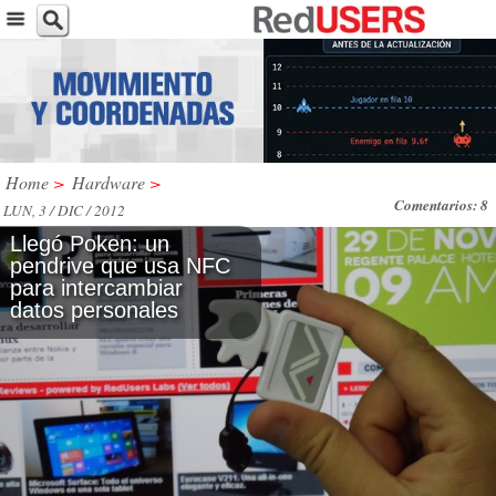
Home
>
Hardware
>
Comentarios: 8
LUN, 3 / DIC / 2012
Llegó Poken: un
pendrive que usa NFC
para intercambiar
datos personales