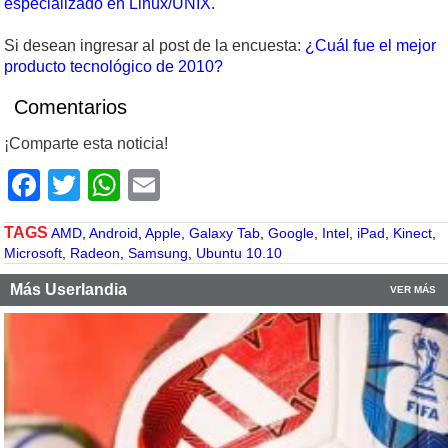
especializado en Linux/UNIX.
Si desean ingresar al post de la encuesta:
¿Cuál fue el mejor
producto tecnológico de 2010?
Comentarios
¡Comparte esta noticia!
Facebook
Twitter
WhatsApp
Email
TAGS
AMD
,
Android
,
Apple
,
Galaxy Tab
,
Google
,
Intel
,
iPad
,
Kinect
,
Microsoft
,
Radeon
,
Samsung
,
Ubuntu 10.10
Más Userlandia
VER MÁS