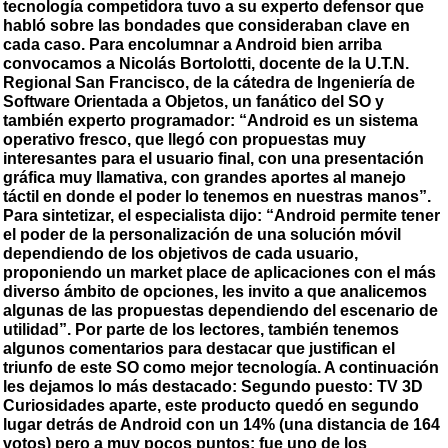
tecnología competidora tuvo a su experto defensor que
habló sobre las bondades que consideraban clave en
cada caso. Para encolumnar a Android bien arriba
convocamos a Nicolás Bortolotti, docente de la U.T.N.
Regional San Francisco, de la cátedra de Ingeniería de
Software Orientada a Objetos, un fanático del SO y
también experto programador: “Android es un sistema
operativo fresco, que llegó con propuestas muy
interesantes para el usuario final, con una presentación
gráfica muy llamativa, con grandes aportes al manejo
táctil en donde el poder lo tenemos en nuestras manos”.
Para sintetizar, el especialista dijo: “Android permite tener
el poder de la personalización de una solución móvil
dependiendo de los objetivos de cada usuario,
proponiendo un market place de aplicaciones con el más
diverso ámbito de opciones, les invito a que analicemos
algunas de las propuestas dependiendo del escenario de
utilidad”. Por parte de los lectores, también tenemos
algunos comentarios para destacar que justifican el
triunfo de este SO como mejor tecnología. A continuación
les dejamos lo más destacado: Segundo puesto: TV 3D
Curiosidades aparte, este producto quedó en segundo
lugar detrás de Android con un 14% (una distancia de 164
votos) pero a muy pocos puntos: fue uno de los