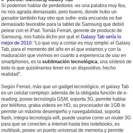
Si podemos hablar de perdedores -es una palabra muy fea,
no nos agrada demasiado, pero bueno, donde hubo un
ganador también hay otro que sufre- esta encuesta no fue
demasiado favorable para la tablet de Samsung que debió
pelear con el iPad. Tomás Ferrari, gerente de producto de
Samsung, nos había dicho por qué el
Galaxy Tab sería lo
mejor de 2010
: “Lo que voy a contar es muy simple: el Galaxy
Tab, para el momento del año en el que estamos y con la
maduración que vivimos en cuanto a experiencia de uso en
smartphones, es la
sublimación tecnológica
, una síntesis de
todo lo que quisiéramos tener en un dispositivo, hecho
realidad”.
Según Ferrari, más que un gadget tecnológico, el galaxy Tab
es un celular complejo: además de la obligada función de e-
reading, posee tecnología GSM, soporta 3G, permite hablar
por teléfono, graba videos en HD, su procesador de 1GB le
permite un máximo desempeño y navegabilidad, soporta
flash, integra tecnología wifi, puede usarse como un router 3G
para que se conecten a Internet hasta tres notebooks, es
multitask, posee un puerto universal de memoria y permite