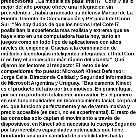
predecesoras”. La medalla de plata: Intel i7 “Core i7 es lo
mejor del año porque ofrece una integración sin
precedentes”, había arrancado su defensa Marisol de La
Fuente, Gerente de Comunicación y PR para Intel Cono
Sur: “No hay dudas de que los micros Intel Core i7
posibilitan la experiencia más realista y extrema que se
haya visto en una computadora hasta hoy, tanto en
juegos como en todo tipo de aplicaciones con altos
niveles de exigencia. Gracias a la combinación de
múltiples tecnologías inteligentes integradas, el Intel Core
i7 es hoy el procesador más rápido del planeta”. Qué
dijeron los lectores al respecto: El resto de los
competidores 4to puesto: Microsoft Kinect Defensor:
Jorge Cella, Director de Calidad y Seguridad Informática
de Microsoft Argentina y Uruguay. “Básicamente Kinect
es el producto del año por tres motivos. En primer lugar,
por ser un producto totalmente innovador. Es el primero
en sus funcionalidades de reconocimiento facial, corporal
etc. que funciona perfectamente y es de venta masiva y
precio accesible (es decir, no es experimental). El resto de
las consolas solo captan el movimiento a través de
dispositivos, en Kinect sólo necesitas tu cuerpo.Segundo
por las increíbles capacidades potenciales que tiene,
brindando una gran cantidad de posibilidades hasta