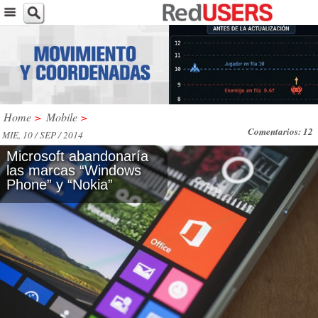
Home
>
Mobile
>
Comentarios: 12
MIE, 10 / SEP / 2014
Microsoft abandonaría
las marcas “Windows
Phone” y “Nokia”