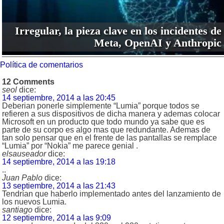
Irregular, la pieza clave en los incidentes de
Meta, OpenAI y Anthropic
Política de comentarios
12 Comments
seol
dice:
14 septiembre, 2014 a las 20:45
Deberian ponerle simplemente “Lumia” porque todos se
refieren a sus dispositivos de dicha manera y ademas colocar
Microsoft en un producto que todo mundo ya sabe que es
parte de su corpo es algo mas que redundante. Ademas de
tan solo pensar que en el frente de las pantallas se remplace
“Lumia” por “Nokia” me parece genial .
elsauseador
dice:
14 septiembre, 2014 a las 19:18
..
Juan Pablo
dice:
13 septiembre, 2014 a las 21:43
Tendrían que haberlo implementado antes del lanzamiento de
los nuevos Lumia.
santiago
dice:
12 septiembre, 2014 a las 9:09