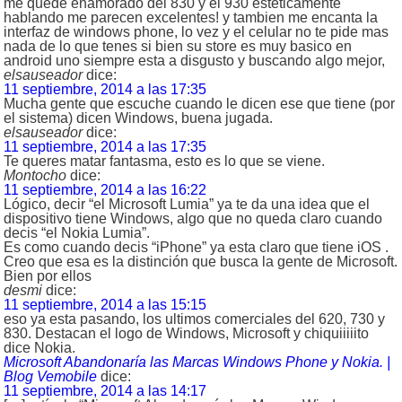
me quede enamorado del 830 y el 930 esteticamente
hablando me parecen excelentes! y tambien me encanta la
interfaz de windows phone, lo vez y el celular no te pide mas
nada de lo que tenes si bien su store es muy basico en
android uno siempre esta a disgusto y buscando algo mejor,
elsauseador
dice:
11 septiembre, 2014 a las 17:35
Mucha gente que escuche cuando le dicen ese que tiene (por
el sistema) dicen Windows, buena jugada.
elsauseador
dice:
11 septiembre, 2014 a las 17:35
Te queres matar fantasma, esto es lo que se viene.
Montocho
dice:
11 septiembre, 2014 a las 16:22
Lógico, decir “el Microsoft Lumia” ya te da una idea que el
dispositivo tiene Windows, algo que no queda claro cuando
decis “el Nokia Lumia”.
Es como cuando decis “iPhone” ya esta claro que tiene iOS .
Creo que esa es la distinción que busca la gente de Microsoft.
Bien por ellos
desmi
dice:
11 septiembre, 2014 a las 15:15
eso ya esta pasando, los ultimos comerciales del 620, 730 y
830. Destacan el logo de Windows, Microsoft y chiquiiiiito
dice Nokia.
Microsoft Abandonaría las Marcas Windows Phone y Nokia. |
Blog Vemobile
dice:
11 septiembre, 2014 a las 14:17