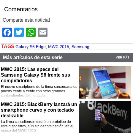
Comentarios
¡Comparte esta noticia!
Facebook
Twitter
WhatsApp
Email
TAGS
Galaxy S6 Edge
,
MWC 2015
,
Samsung
Más artículos de esta serie
VER MÁS
MWC 2015: Las specs del
Samsung Galaxy S6 frente sus
competidores
El nuevo smartphone de la firma surcoreana es
puesto frente a frente con otros grandes
contendientes del mercado.
Comentarios
MWC 2015: BlackBerry lanzará un
smartphone curvo y con teclado
¡Comparte esta noticia!
deslizable
Facebook
Twitter
WhatsApp
Email
La firma canadiense mostró un prototipo de
este dispositivo, aún sin denominación, en el
marco del MWC 2015.