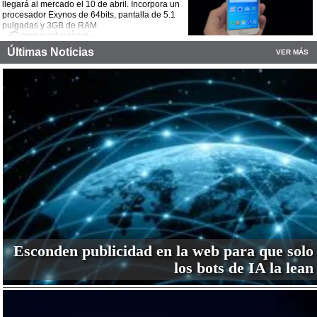
Facebook
Twitter
WhatsApp
Email
llegará al mercado el 10 de abril. Incorpora un
procesador Exynos de 64bits, pantalla de 5.1
pulgadas y 3GB de RAM.
Comentarios
Últimas Noticias
VER MÁS
¡Comparte esta noticia!
Facebook
Twitter
WhatsApp
Email
Esconden publicidad en la web para que solo
los bots de IA la lean