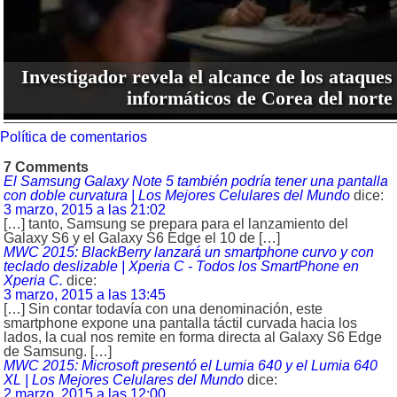
Investigador revela el alcance de los ataques
informáticos de Corea del norte
Política de comentarios
7 Comments
El Samsung Galaxy Note 5 también podría tener una pantalla
con doble curvatura | Los Mejores Celulares del Mundo
dice:
3 marzo, 2015 a las 21:02
[…] tanto, Samsung se prepara para el lanzamiento del
Galaxy S6 y el Galaxy S6 Edge el 10 de […]
MWC 2015: BlackBerry lanzará un smartphone curvo y con
teclado deslizable | Xperia C - Todos los SmartPhone en
Xperia C.
dice:
3 marzo, 2015 a las 13:45
[…] Sin contar todavía con una denominación, este
smartphone expone una pantalla táctil curvada hacia los
lados, la cual nos remite en forma directa al Galaxy S6 Edge
de Samsung. […]
MWC 2015: Microsoft presentó el Lumia 640 y el Lumia 640
XL | Los Mejores Celulares del Mundo
dice:
2 marzo, 2015 a las 12:00