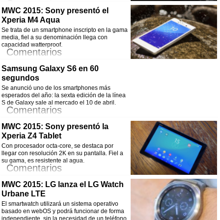
Comentarios
MWC 2015: Sony presentó el
Xperia M4 Aqua
¡Comparte esta noticia!
Se trata de un smartphone inscripto en la gama
Facebook
Twitter
WhatsApp
Email
media, fiel a su denominación llega con
capacidad watterproof.
Comentarios
Samsung Galaxy S6 en 60
¡Comparte esta noticia!
segundos
Facebook
Twitter
WhatsApp
Email
Se anunció uno de los smartphones más
esperados del año: la sexta edición de la línea
S de Galaxy sale al mercado el 10 de abril.
Comentarios
MWC 2015: Sony presentó la
¡Comparte esta noticia!
Xperia Z4 Tablet
Facebook
Twitter
WhatsApp
Email
Con procesador octa-core, se destaca por
llegar con resolución 2K en su pantalla. Fiel a
su gama, es resistente al agua.
Comentarios
MWC 2015: LG lanza el LG Watch
¡Comparte esta noticia!
Urbane LTE
Facebook
Twitter
WhatsApp
Email
El smartwatch utilizará un sistema operativo
basado en webOS y podrá funcionar de forma
independiente, sin la necesidad de un teléfono.