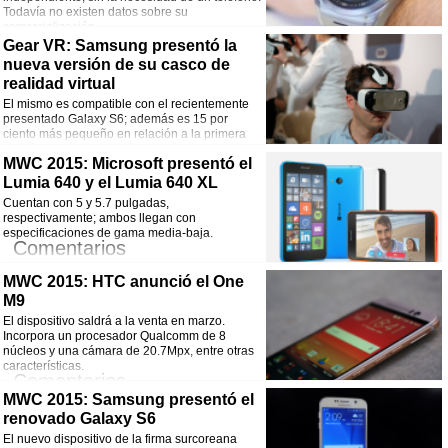
Todavía no existen datos sobre su
comercialización.
Comentarios
Gear VR: Samsung presentó la
nueva versión de su casco de
¡Comparte esta noticia!
realidad virtual
El mismo es compatible con el recientemente
Facebook
Twitter
WhatsApp
Email
presentado Galaxy S6; además es 15 por
ciento más pequeño en relación a la primera
versión.
Comentarios
MWC 2015: Microsoft presentó el
Lumia 640 y el Lumia 640 XL
¡Comparte esta noticia!
Cuentan con 5 y 5.7 pulgadas,
respectivamente; ambos llegan con
Facebook
Twitter
WhatsApp
Email
especificaciones de gama media-baja.
Comentarios
MWC 2015: HTC anunció el One
¡Comparte esta noticia!
M9
Facebook
Twitter
WhatsApp
Email
El dispositivo saldrá a la venta en marzo.
Incorpora un procesador Qualcomm de 8
núcleos y una cámara de 20.7Mpx, entre otras
características.
Comentarios
MWC 2015: Samsung presentó el
¡Comparte esta noticia!
renovado Galaxy S6
El nuevo dispositivo de la firma surcoreana