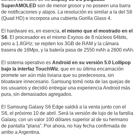
SuperAMOLED
son de menor grosor y no poseen una barra
de notificaciones y atajos. La resolución es similar a la del S6
(Quad HD) e incorpora una cubierta Gorilla Glass 4.
El hardware es, en esencia,
el mismo que el mostrado en el
S6
. El procesador es el mismo Exynos de 8 núcleos 64bits,
pero a 1.8GHz; se repiten los 3GB de RAM y la cámara
trasera de 16Mpx, y la batería pasa de 2550 mAh a 2600 mAh.
El sistema operativo es
Android en su versión 5.0 Lollipop
bajo la interfaz TouchWiz
, que en su última encarnación
promete ser aún más liviana que su predecesora, sin
bloatware innecesario. Samsung tomó nota de las quejas de
los usuarios y decidió entregar una experiencia Android más
pura, sin demasiados agregados.
El Samsung Galaxy S6 Edge saldrá a la venta junto con el
S6, el próximo 10 de abril. Será la versión de lujo de la familia
Galaxy, con un valor 100 dólares superior al de su hermano
de pantalla “plana”. Por ahora, no hay fecha confirmada de
arribo a Argentina.