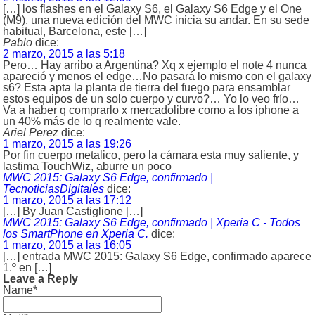
[…] los flashes en el Galaxy S6, el Galaxy S6 Edge y el One
(M9), una nueva edición del MWC inicia su andar. En su sede
habitual, Barcelona, este […]
Pablo
dice:
2 marzo, 2015 a las 5:18
Pero… Hay arribo a Argentina? Xq x ejemplo el note 4 nunca
apareció y menos el edge…No pasará lo mismo con el galaxy
s6? Esta apta la planta de tierra del fuego para ensamblar
estos equipos de un solo cuerpo y curvo?… Yo lo veo frío…
Va a haber q comprarlo x mercadolibre como a los iphone a
un 40% más de lo q realmente vale.
Ariel Perez
dice:
1 marzo, 2015 a las 19:26
Por fin cuerpo metalico, pero la cámara esta muy saliente, y
lastima TouchWiz, aburre un poco
MWC 2015: Galaxy S6 Edge, confirmado |
TecnoticiasDigitales
dice:
1 marzo, 2015 a las 17:12
[…] By Juan Castiglione […]
MWC 2015: Galaxy S6 Edge, confirmado | Xperia C - Todos
los SmartPhone en Xperia C.
dice:
1 marzo, 2015 a las 16:05
[…] entrada MWC 2015: Galaxy S6 Edge, confirmado aparece
1.º en […]
Leave a Reply
Name*