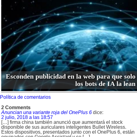
Esconden publicidad en la web para que solo
los bots de IA la lean
Política de comentarios
2 Comments
Anuncian una variante roja del OnePlus 6
dice:
2 julio, 2018 a las 18:57
[…] firma china también anunció que aumentará el stock
disponible de sus auriculares inteligentes Bullet Wireless.
Estos dispositivos, presentados junto con el OnePlus 6, están
equipados con Google Assistant y se […]