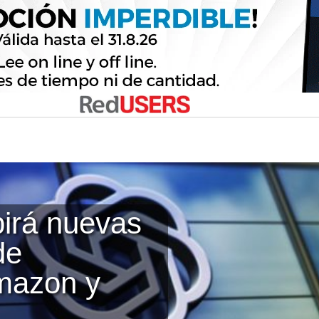
birá nuevas
de
Amazon y