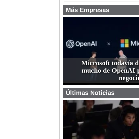
Más Empresas
Microsoft todavía 
mucho de OpenAI p
negoci
Últimas Noticias