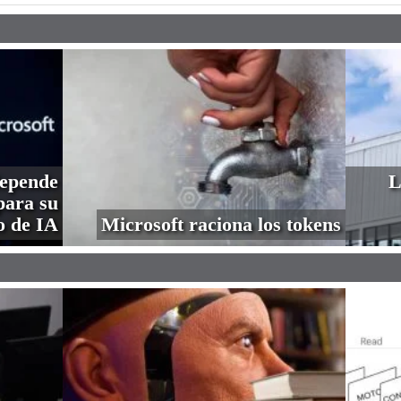
depende
L
ara su
o de IA
Microsoft raciona los tokens