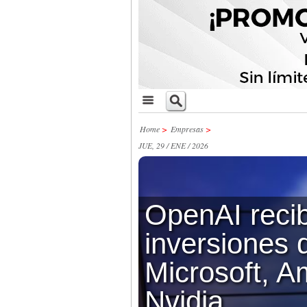
Home
>
Empresas
>
JUE, 29 / ENE / 2026
OpenAI reci
inversiones 
Microsoft, 
Nvidia