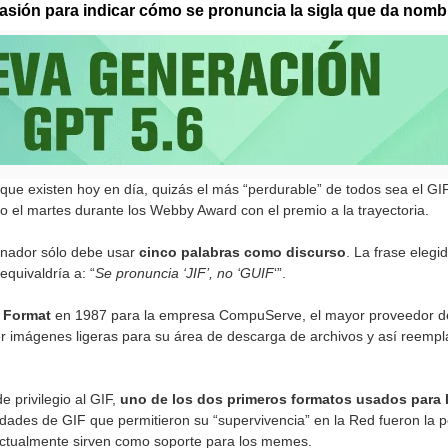
sión para indicar cómo se pronuncia la sigla que da nombr
que existen hoy en día, quizás el más “perdurable” de todos sea el GI
do el martes durante los Webby Award con el premio a la trayectoria.
anador sólo debe usar
cinco palabras como discurso
. La frase elegid
equivaldría a: “
Se pronuncia ‘JIF’, no ‘GUIF
‘”.
e Format
en 1987 para la empresa CompuServe, el mayor proveedor de
er imágenes ligeras para su área de descarga de archivos y así reemp
e privilegio al GIF,
uno de los dos primeros formatos usados para 
dades de GIF que permitieron su “supervivencia” en la Red fueron la po
ctualmente sirven como soporte para los memes.