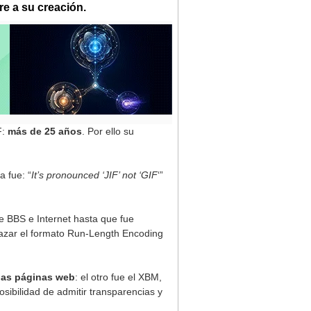
e a su creación.
F:
más de 25 años
. Por ello su
a fue: “
It’s pronounced ‘JIF’ not ‘GIF
‘”
 BBS e Internet hasta que fue
lazar el formato Run-Length Encoding
las páginas web
: el otro fue el XBM,
sibilidad de admitir transparencias y