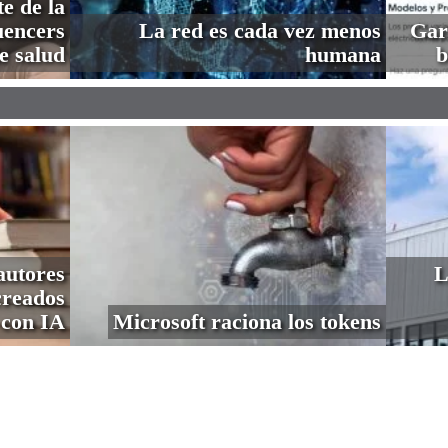
e de la
uencers
La red es cada vez menos
Gar
e salud
humana
b
autores
L
creados
con IA
Microsoft raciona los tokens