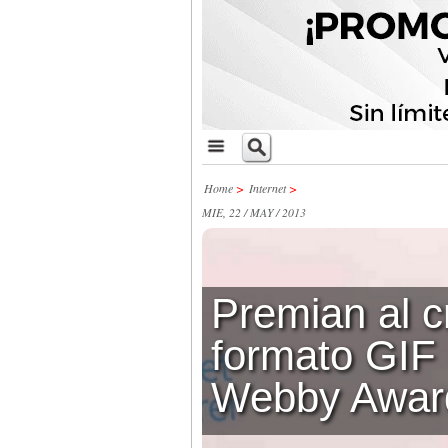
Home
>
Internet
>
MIE, 22 / MAY / 2013
Premian al c
formato GIF 
Webby Awar