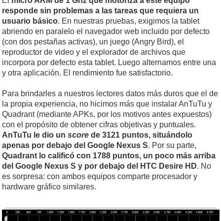
El
micro ARM de 1 Ghz que motoriza a este equipo
responde sin problemas a las tareas que requiera un
usuario básico
. En nuestras pruebas, exigimos la tablet
abriendo en paralelo el navegador web incluido por defecto
(con dos pestañas activas), un juego (Angry Bird), el
reproductor de video y el explorador de archivos que
incorpora por defecto esta tablet. Luego alternamos entre una
y otra aplicación. El rendimiento fue satisfactorio.
Para brindarles a nuestros lectores datos más duros que el de
la propia experiencia, no hicimos más que instalar AnTuTu y
Quadrant (mediante APKs, por los motivos antes expuestos)
con el propósito de obtener cifras objetivas y puntuales.
AnTuTu le dio un
score
de 3121 puntos, situándolo
apenas por debajo del Google Nexus S
. Por su parte,
Quadrant lo calificó con 1788 puntos, un poco más arriba
del Google Nexus S y por debajo del HTC Desire HD
. No
es sorpresa: con ambos equipos comparte procesador y
hardware gráfico similares.