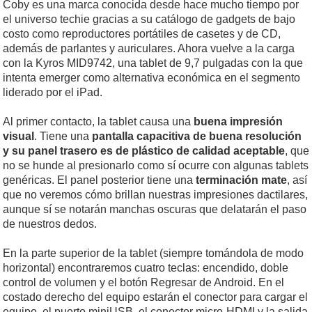
Coby es una marca conocida desde hace mucho tiempo por
el universo techie gracias a su catálogo de gadgets de bajo
costo como reproductores portátiles de casetes y de CD,
además de parlantes y auriculares. Ahora vuelve a la carga
con la Kyros MID9742, una tablet de 9,7 pulgadas con la que
intenta emerger como alternativa económica en el segmento
liderado por el iPad.
Al primer contacto, la tablet causa una
buena impresión
visual
. Tiene una
pantalla capacitiva de buena resolución
y su panel trasero es de plástico de calidad aceptable
, que
no se hunde al presionarlo como sí ocurre con algunas tablets
genéricas. El panel posterior tiene una
terminación mate
, así
que no veremos cómo brillan nuestras impresiones dactilares,
aunque sí se notarán manchas oscuras que delatarán el paso
de nuestros dedos.
En la parte superior de la tablet (siempre tomándola de modo
horizontal) encontraremos cuatro teclas: encendido, doble
control de volumen y el botón Regresar de Android. En el
costado derecho del equipo estarán el conector para cargar el
equipo, el puerto miniUSB, el conector micro-HDMI y la salida