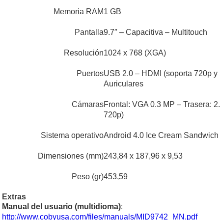
Memoria RAM
1 GB
Pantalla
9.7″ – Capacitiva – Multitouch
Resolución
1024 x 768 (XGA)
Puertos
USB 2.0 – HDMI (soporta 720p y
Auriculares
Cámaras
Frontal: VGA 0.3 MP – Trasera: 2
720p)
Sistema operativo
Android 4.0 Ice Cream Sandwich
Dimensiones (mm)
243,84 x 187,96 x 9,53
Peso (gr)
453,59
Extras
Manual del usuario (multidioma)
:
http://www.cobyusa.com/files/manuals/MID9742_MN.pdf