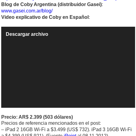
Blog de Coby Argentina (distribuidor Gasei)
:
www.gasei.com.ar/blog/
Video explicativo de Coby en Español
:
Reproductor
Descargar archivo
de
vídeo
Precio: AR$ 2.399 (503 dólares)
Precios de referencia mencionados en el post:
– iPad 2 16GB Wi-Fi a $3.499 (US$ 732). iPad 3 16GB Wi-Fi
a $4.399 (US$ 921). (Fuente
iPoint
al 08.11.2012)