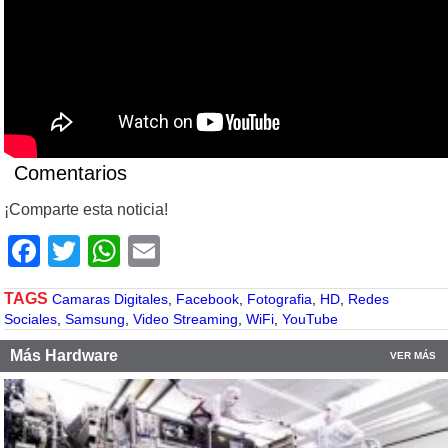
Comentarios
¡Comparte esta noticia!
Facebook
Twitter
WhatsApp
Email
TAGS
Camaras Digitales
,
Facebook
,
Fotografia
,
HD
,
Redes
Sociales
,
Samsung
,
Video Streaming
,
WiFi
,
YouTube
Más Hardware
VER MÁS