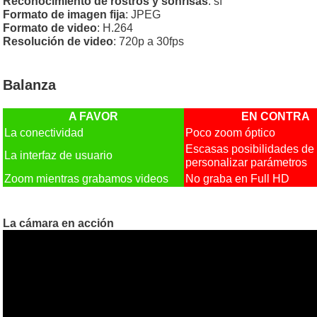
Reconocimiento de rostros y sonrisas
: sí
Formato de imagen fija
: JPEG
Formato de video
: H.264
Resolución de video
: 720p a 30fps
Balanza
A FAVOR
EN CONTRA
La conectividad
Poco zoom óptico
Escasas posibilidades de
La interfaz de usuario
personalizar parámetros
Zoom mientras grabamos videos
No graba en Full HD
La cámara en acción