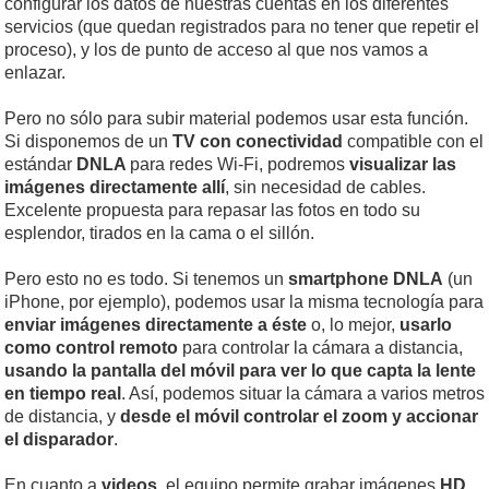
configurar los datos de nuestras cuentas en los diferentes
servicios (que quedan registrados para no tener que repetir el
proceso), y los de punto de acceso al que nos vamos a
enlazar.
Pero no sólo para subir material podemos usar esta función.
Si disponemos de un
TV con conectividad
compatible con el
estándar
DNLA
para redes Wi-Fi, podremos
visualizar las
imágenes directamente allí
, sin necesidad de cables.
Excelente propuesta para repasar las fotos en todo su
esplendor, tirados en la cama o el sillón.
Pero esto no es todo. Si tenemos un
smartphone DNLA
(un
iPhone, por ejemplo), podemos usar la misma tecnología para
enviar imágenes directamente a éste
o, lo mejor,
usarlo
como control remoto
para controlar la cámara a distancia,
usando la pantalla del móvil para ver lo que capta la lente
en tiempo real
. Así, podemos situar la cámara a varios metros
de distancia, y
desde el móvil controlar el zoom y accionar
el disparador
.
En cuanto a
videos
, el equipo permite grabar imágenes
HD