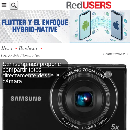
Home
>
Hardware
>
Comentarios: 3
Por: Andrés Fiorotto [tw:
@andresfiorotto] / JUE, 7 / JUL / 2011
Samsung nos propone
compartir fotos
directamente desde la
cámara