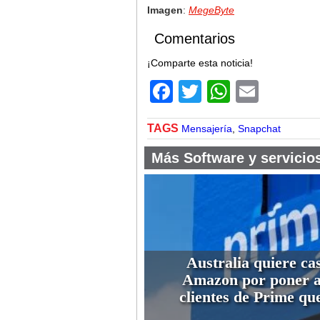
Imagen
:
MegeByte
Comentarios
¡Comparte esta noticia!
Facebook
Twitter
WhatsA
Email
TAGS
Mensajería
,
Snapchat
Más Software y servicio
Australia quiere cas
Amazon por poner a
clientes de Prime que