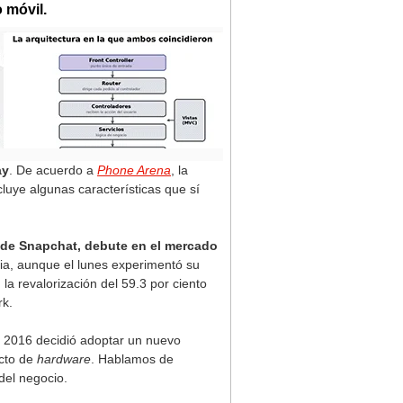
 móvil.
ay
. De acuerdo a
Phone Arena
, la
luye algunas características que sí
 de Snapchat, debute en el mercado
ria, aunque el lunes experimentó su
a revalorización del 59.3 por ciento
rk.
e 2016 decidió adoptar un nuevo
ucto de
hardware
. Hablamos de
 del negocio.