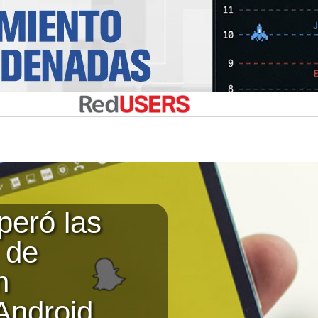
peró las
 de
n
 Android