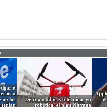
pp
s
tigar a
visos a
Apple
 no los
De repartidores a técnicos en
e
tenían
robótica, el plan Nirvana