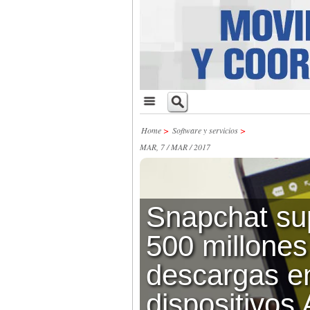
Home
>
Software y servicios
>
MAR, 7 / MAR / 2017
Snapchat su
500 millones
descargas e
dispositivos