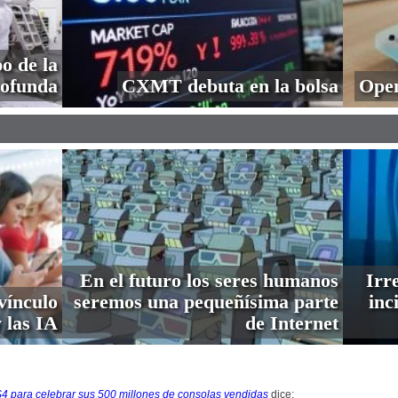
o de la
profunda
CXMT debuta en la bolsa
Open
En el futuro los seres humanos
Irre
vínculo
seremos una pequeñísima parte
inc
 las IA
de Internet
S4 para celebrar sus 500 millones de consolas vendidas
dice: