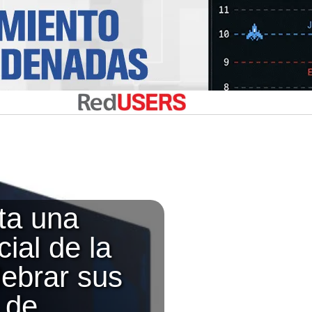
ta una
ial de la
ebrar sus
 de