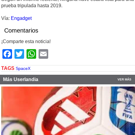
prueba tripulada hasta 2019.
Vía:
Engadget
Comentarios
¡Comparte esta noticia!
Facebook
Twitter
WhatsApp
Email
TAGS
SpaceX
Más Userlandia
VER MÁS