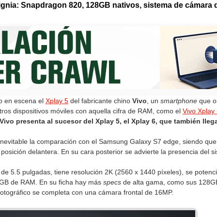
ignia: Snapdragon 820, 128GB nativos, sistema de cámara d
o en escena el
Xplay 5
del fabricante chino
Vivo
, un
smartphone
que os
ros dispositivos móviles con aquella cifra de RAM, como el
Vivo Xplay
V
ivo presenta al sucesor del Xplay 5, el Xplay 6, que también ll
 inevitable la comparación con el Samsung Galaxy S7 edge, siendo que 
n posición delantera. En su cara posterior se advierte la presencia de
 de 5.5 pulgadas, tiene resolución 2K (2560 x 1440 píxeles), se pote
GB de RAM. En su ficha hay más
specs
de alta gama, como sus 128GB
fotográfico se completa con una cámara frontal de 16MP.