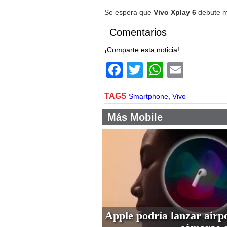
Se espera que
Vivo Xplay 6
debute m
Comentarios
¡Comparte esta noticia!
Facebook
Twitter
WhatsA
Email
TAGS
Smartphone
,
Vivo
Más Mobile
Apple podría lanzar airp