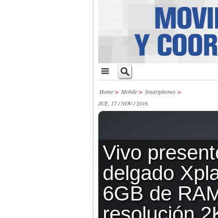
Home
>
Mobile
>
Smartphones
>
JUE, 17 / NOV / 2016
Vivo present
delgado Xpla
6GB de RAM
resolución 2