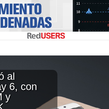
ó al
y 6, con
 y
K