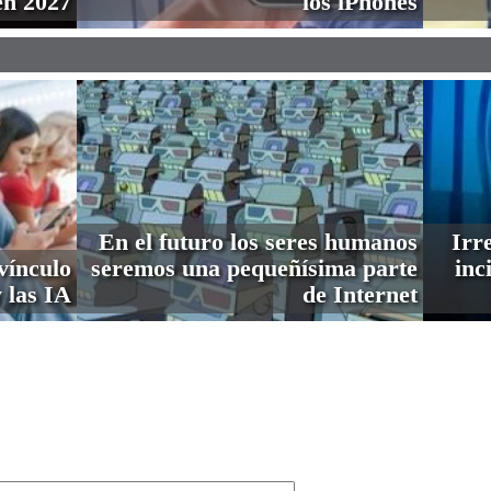
en 2027
los iPhones
En el futuro los seres humanos
Irre
vínculo
seremos una pequeñísima parte
inc
 las IA
de Internet