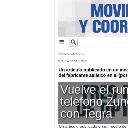
Home
>
Mobile
>
MIE, 26 / NOV / 2008
Un artículo publicado en un med
del fabricante asiático en el (por
Vuelve el ru
teléfono Zun
con Tegra
Un artículo publicado en un medio de 