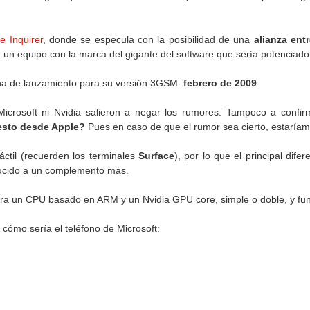
e Inquirer
, donde se especula con la posibilidad de una
alianza ent
 un equipo con la marca del gigante del software que sería potenciado 
fecha de lanzamiento para su versión 3GSM:
febrero de 2009
.
icrosoft ni Nvidia salieron a negar los rumores. Tampoco a confir
esto desde Apple?
Pues en caso de que el rumor sea cierto, estaría
áctil (recuerden los terminales
Surface
), por lo que el principal dife
ucido a un complemento más.
ra un CPU basado en ARM y un Nvidia GPU core, simple o doble, y fun
cómo sería el teléfono de Microsoft: