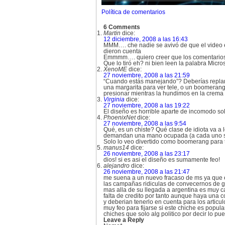
Política de comentarios
6 Comments
Martin
dice:
12 diciembre, 2008 a las 16:43
MMM…. che nadie se avivó de que el video es 
dieron cuenta
Emmmm…. quiero creer que los comentarios q
Que lo tiró eh? ni bien leen la palabra Micro
XenoME
dice:
27 noviembre, 2008 a las 21:59
“Cuando estás manejando”? Deberías replant
una margarita para ver tele, o un boomerang
presionar mientras la hundimos en la crem
Virginia
dice:
27 noviembre, 2008 a las 19:22
El diseño es horrible aparte de incomodo so
PhoenixNet
dice:
27 noviembre, 2008 a las 9:54
Qué, es un chiste? Qué clase de idiota va a
demandan una mano ocupada (a cada uno se
Solo lo veo divertido como boomerang para t
manus14
dice:
26 noviembre, 2008 a las 23:17
dios! si es asi el diseño es sumamente feo!
alejandro
dice:
26 noviembre, 2008 a las 21:47
me suena a un nuevo fracaso de ms ya que el 
las campañas ridiculas de convecernos de g
mas alla de su llegada a argentina es muy c
falta de credito por tanto aunque haya una
y deberian tenerlo en cuenta para los articu
muy feo para fijarse si este chiche es popul
chiches que solo alg politico por decir lo p
Leave a Reply