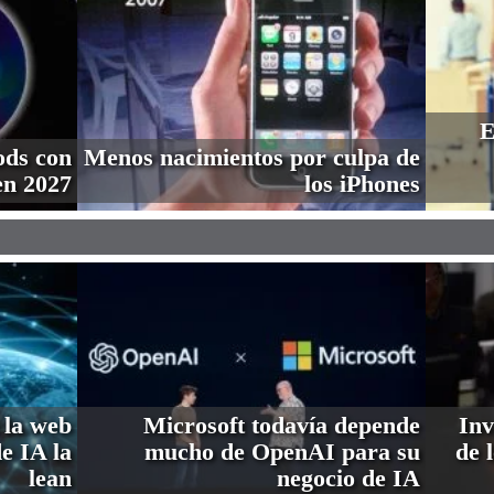
E
ods con
Menos nacimientos por culpa de
en 2027
los iPhones
 la web
Microsoft todavía depende
Inv
de IA la
mucho de OpenAI para su
de 
lean
negocio de IA