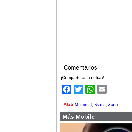
Comentarios
¡Comparte esta noticia!
Facebook
Twitter
WhatsA
Email
TAGS
Microsoft
,
Nvidia
,
Zune
Más Mobile