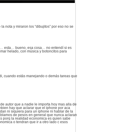
a nota y miraron los “dibujitos” por eso no se
te… esta… bueno, esa cosa… no entendí si es
tomar helado, con música y botoncitos para
bondi, cuando estás manejando o demás tareas que
 de autor que a nadie le importa hoy mas alla de
mbien hay que aclarar que el iphone por aca
an ni siquiera para un iphone ni hablar de la
hablamos de pesos en general que nunca aclaran
tas porq la realidad economica es quien sabe
onomica o tendran que ir a otro lado c esos