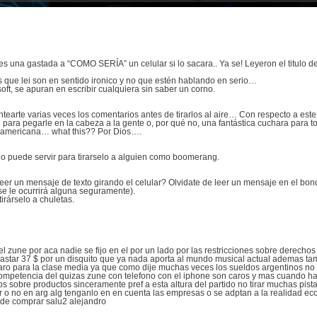
una gastada a “COMO SERÍA” un celular si lo sacara.. Ya se! Leyeron el titulo de l
ue lei son en sentido ironico y no que estén hablando en serio…
soft, se apuran en escribir cualquiera sin saber un corno.
earte varias veces los comentarios antes de tirarlos al aire… Con respecto a es
 para pegarle en la cabeza a la gente o, por qué no, una fantástica cuchara para 
a americana… what this?? Por Dios….
lo puede servir para tirarselo a alguien como boomerang.
 leer un mensaje de texto girando el celular? Olvidate de leer un mensaje en el 
 le ocurrirá alguna seguramente).
irárselo a chuletas.
zune por aca nadie se fijo en el por un lado por las restricciones sobre derechos
astar 37 $ por un disquito que ya nada aporta al mundo musical actual ademas ta
aro para la clase media ya que como dije muchas veces los sueldos argentinos no d
 competencia del quizas zune con telefono con el iphone son caros y mas cuando 
los sobre productos sinceramente pref a esta altura del partido no tirar muchas pis
ar o no en arg alg tenganlo en en cuenta las empresas o se adptan a la realidad ec
uede comprar salu2 alejandro