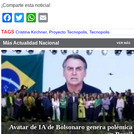
¡Comparte esta noticia!
Facebook
Twitter
WhatsApp
Email
TAGS
Cristina Kirchner
,
Proyecto Tecnopolis
,
Tecnopolis
Más Actualidad Nacional
VER MÁS
Avatar de IA de Bolsonaro genera polémica