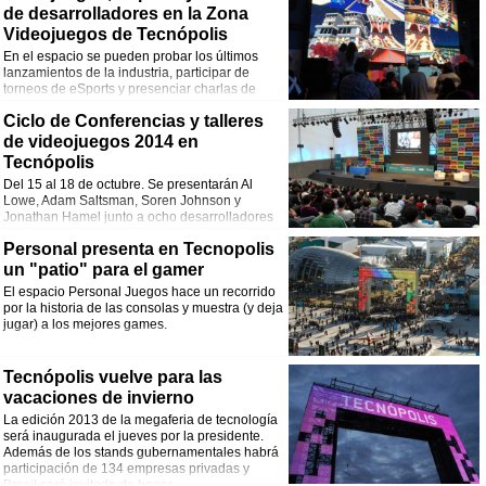
de desarrolladores en la Zona
Videojuegos de Tecnópolis
En el espacio se pueden probar los últimos
lanzamientos de la industria, participar de
torneos de eSports y presenciar charlas de
desarrolladores.
Ciclo de Conferencias y talleres
de videojuegos 2014 en
Tecnópolis
Del 15 al 18 de octubre. Se presentarán Al
Lowe, Adam Saltsman, Soren Johnson y
Jonathan Hamel junto a ocho desarrolladores
nacionales.
Personal presenta en Tecnopolis
un "patio" para el gamer
El espacio Personal Juegos hace un recorrido
por la historia de las consolas y muestra (y deja
jugar) a los mejores games.
Tecnópolis vuelve para las
vacaciones de invierno
La edición 2013 de la megaferia de tecnología
será inaugurada el jueves por la presidente.
Además de los stands gubernamentales habrá
participación de 134 empresas privadas y
Brasil será invitado de honor.