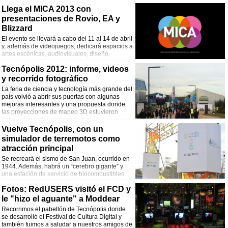
Llega el MICA 2013 con
presentaciones de Rovio, EA y
Blizzard
El evento se llevará a cabo del 11 al 14 de abril
y, además de videojuegos, dedicará espacios a
artes escénicas, audiovisuales, diseño,
editorial y música.
Tecnópolis 2012: informe, videos
y recorrido fotográfico
La feria de ciencia y tecnología más grande del
país volvió a abrir sus puertas con algunas
mejoras interesantes y una propuesta donde
las proyecciones de mapeo 3D estuvieron
entre las grandes protagonistas.
Vuelve Tecnópolis, con un
simulador de terremotos como
atracción principal
Se recreará el sismo de San Juan, ocurrido en
1944. Además, habrá un “cerebro gigante” y
una estación de servicio de biocombustibles.
Hasta el 29 de julio se abrirá todos los días,
Fotos: RedUSERS visitó el FCD y
luego será de martes a domingo.
le "hizo el aguante" a Moddear
Recorrimos el pabellón de Tecnópolis donde
se desarrolló el Festival de Cultura Digital y
también fuimos a saludar a nuestros amigos de