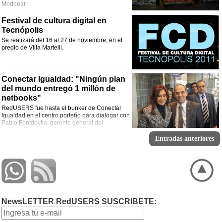
Moddear.
Festival de cultura digital en
Tecnópolis
Se realizará del 16 al 27 de noviembre, en el
predio de Villa Martelli.
Conectar Igualdad: "Ningún plan
del mundo entregó 1 millón de
netbooks"
RedUSERS fue hasta el bunker de Conectar
Igualdad en el centro porteño para dialogar con
Pablo Fontdevila, gerente general del
programa que ya repartió un millón de
netbooks a los alumnos de escuelas secundarias de todo el país: “Experiencias
Entradas anteriores
como la de Argentina no existen en otros lugares del mundo”.
NewsLETTER RedUSERS SUSCRIBETE: