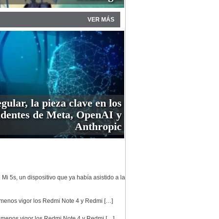
VER MÁS
gular, la pieza clave en los
identes de Meta, OpenAI y
Anthropic
i 5s, un dispositivo que ya había asistido a la
n menos vigor los Redmi Note 4 y Redmi […]
on menos vigor los Redmi Note 4 y Redmi […]