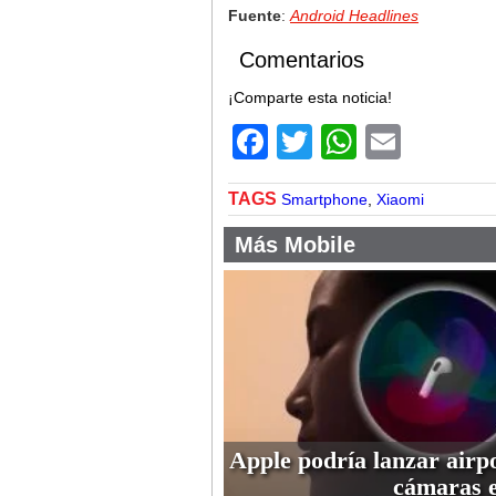
Fuente
:
Android Headlines
Comentarios
¡Comparte esta noticia!
Facebook
Twitter
WhatsA
Email
TAGS
Smartphone
,
Xiaomi
Más Mobile
Apple podría lanzar airp
cámaras 