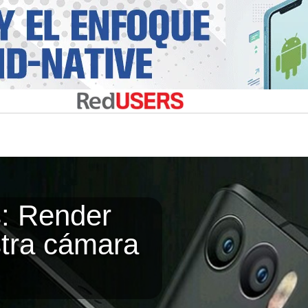
s: Render
stra cámara