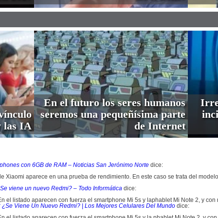
En el futuro los seres humanos
Irre
vínculo
seremos una pequeñísima parte
inc
 las IA
de Internet
artphones con 6GB de RAM – Noticias San Jerónimo Norte
dice:
e Xiaomi aparece en una prueba de rendimiento. En este caso se trata del modelo M
 ¿Se viene un nuevo Redmi? – Todo Informática
dice:
 En el listado aparecen con fuerza el smartphone Mi 5s y laphablet Mi Note 2, y co
o: ¿Se Viene Un Nuevo Redmi? | Los Mejores Celulares Del Mundo
dice:
En el listado aparecen con fuerza el smartphone Mi 5s y la phablet Mi Note 2, y c