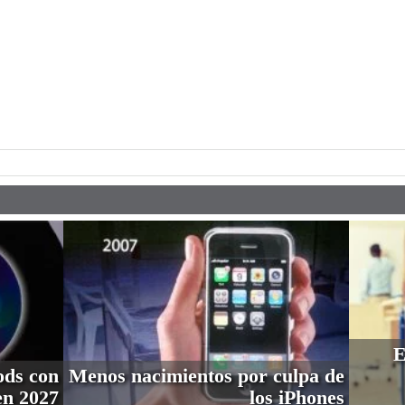
pp
E
ods con
Menos nacimientos por culpa de
en 2027
los iPhones