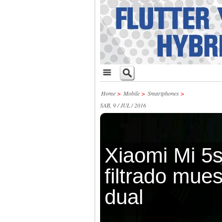
Home
>
Mobile
>
Smartphones
>
SAB, 9 / JUL / 2016
Xiaomi Mi 5
filtrado mue
dual