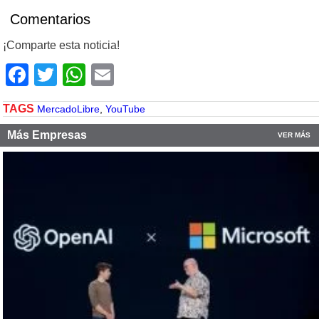
Comentarios
¡Comparte esta noticia!
Facebook
Twitter
WhatsApp
Email
TAGS
MercadoLibre
,
YouTube
Más Empresas
VER MÁS