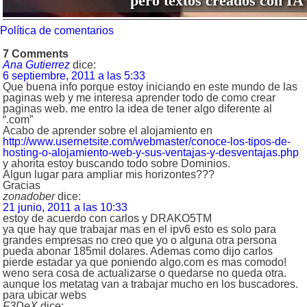
pero textos creados con IA
Política de comentarios
7 Comments
Ana Gutierrez
dice:
6 septiembre, 2011 a las 5:33
Que buena info porque estoy iniciando en este mundo de las
paginas web y me interesa aprender todo de como crear
paginas web. me entro la idea de tener algo diferente al
“.com”
Acabo de aprender sobre el alojamiento en
http://www.usernetsite.com/webmaster/conoce-los-tipos-de-
hosting-o-alojamiento-web-y-sus-ventajas-y-desventajas.php
y ahorita estoy buscando todo sobre Dominios.
Algun lugar para ampliar mis horizontes???
Gracias
zonadober
dice:
21 junio, 2011 a las 10:33
estoy de acuerdo con carlos y DRAKO5TM
ya que hay que trabajar mas en el ipv6 esto es solo para
grandes empresas no creo que yo o alguna otra persona
pueda abonar 185mil dolares. Ademas como dijo carlos
pierde estadar ya que poniendo algo.com es mas comodo!
weno sera cosa de actualizarse o quedarse no queda otra.
aunque los metatag van a trabajar mucho en los buscadores.
para ubicar webs
F3DeX
dice: