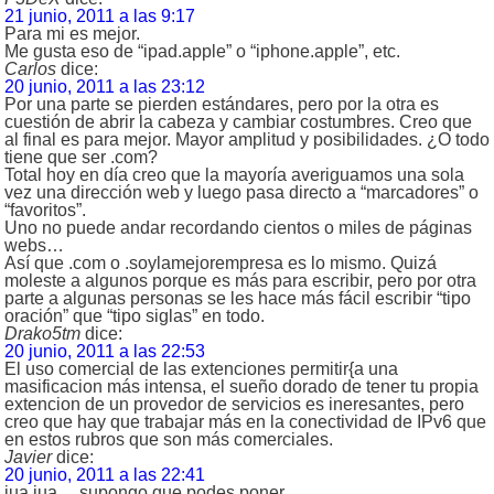
21 junio, 2011 a las 9:17
Para mi es mejor.
Me gusta eso de “ipad.apple” o “iphone.apple”, etc.
Carlos
dice:
20 junio, 2011 a las 23:12
Por una parte se pierden estándares, pero por la otra es
cuestión de abrir la cabeza y cambiar costumbres. Creo que
al final es para mejor. Mayor amplitud y posibilidades. ¿O todo
tiene que ser .com?
Total hoy en día creo que la mayoría averiguamos una sola
vez una dirección web y luego pasa directo a “marcadores” o
“favoritos”.
Uno no puede andar recordando cientos o miles de páginas
webs…
Así que .com o .soylamejorempresa es lo mismo. Quizá
moleste a algunos porque es más para escribir, pero por otra
parte a algunas personas se les hace más fácil escribir “tipo
oración” que “tipo siglas” en todo.
Drako5tm
dice:
20 junio, 2011 a las 22:53
El uso comercial de las extenciones permitir{a una
masificacion más intensa, el sueño dorado de tener tu propia
extencion de un provedor de servicios es ineresantes, pero
creo que hay que trabajar más en la conectividad de IPv6 que
en estos rubros que son más comerciales.
Javier
dice:
20 junio, 2011 a las 22:41
jua jua… supongo que podes poner