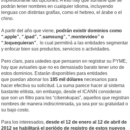
impresionante las opciones. A eso hay que sumarle que se
podrán tener nombres en cualquier idioma, incluyendo
lenguas con distintas grafías, como el hebreo, el árabe o el
chino.
A partir del año que viene,
podrán existir dominios como
“.apple”, “.ipad”, “.samsung”, “.montevideo” o
“.loquequieran”
, lo cual permitirá a las entidades segmentar
y enfocar bien sus productos, servicios o actividades.
Pero claro, para ustedes que pensaron en registrar su PYME,
hay que avisarles que no es demasiado barato tener uno de
estos dominios. Estarán disponibles para entidades
que puedan abonar los
185 mil dólares
necesarios para
hacer efectiva su solicitud. La suma parece hacer al sistema
bastante elitista, sin embargo, desde el ICANN consideran
que son un filtro para los “ciberokupas”, aquellos que registran
nombres de manera indiscriminada, ya sea por su gratuidad o
su bajo costo.
Para los interesados,
desde el 12 de enero al 12 de abril de
2012 se habilitará el periódo de registro de estos nuevos