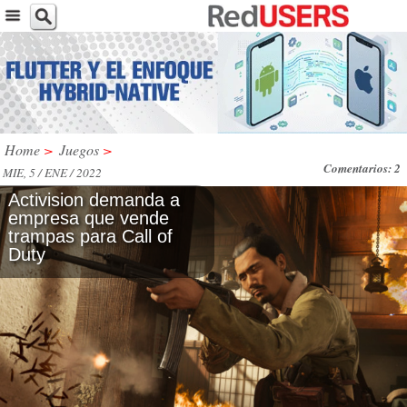
Home
>
Juegos
>
Comentarios: 2
MIE, 5 / ENE / 2022
Activision demanda a
empresa que vende
trampas para Call of
Duty