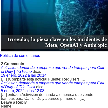
Irregular, la pieza clave en los incidentes de
Meta, OpenAI y Anthropic
Política de comentarios
2 Comments
Activision demanda a empresa que vende trampas para Call
of Duty | TGTecno
dice:
19 enero, 2022 a las 20:14
[…] ¡Comparte esta noticia! Fuente: RedUsers […]
Activision demanda a empresa que vende trampas para Call
of Duty - AlDía.Click
dice:
5 enero, 2022 a las 12:03
[…] entrada Activision demanda a empresa que vende
trampas para Call of Duty aparece primero en […]
Leave a Reply
Name*