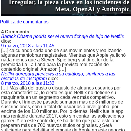
Irregular, la pieza clave en los incidentes de
Meta, OpenAI y Anthropic
Política de comentarios
4 Comments
Barack Obama podría ser el nuevo fichaje de lujo de Netflix
dice:
9 marzo, 2018 a las 11:45
[…] calculando cada uno de sus movimientos y realizando
algunas maniobras magistrales. Mientras que Apple ya fichó
nada menos que a Steven Spielberg y al director de la
premiada La La Land para la prevista realización de
contenido original; Amazon […]
Netflix agregará previews a su catálogo, similares a las
historias de Instagram
dice:
8 marzo, 2018 a las 11:32
[…] Más allá del gusto o disgusto de algunos usuarios por
esta característica, lo cierto es que Netflix no detiene su
maquinaria en un segmento cada vez más competitivo.
Durante el trimestre pasado sumaron más de 8 millones de
suscripciones, con un total de usuarios a nivel global por
encima de los 110 millones. Por lo demás, Neflix fue la app
más rentable durante 2017, esto sin contar las aplicaciones
gamer. Y en este contexto, se ha dicho que para este año
preparan más de 700 nuevos títulos originales. ¿Será
suficiente para debilitar el empuje de Apple en este negocio,