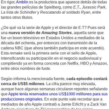
En rigor,
Amblin
es la productora que aparece detrás de todas
las grandes películas de Spielberg, como
E.T., Jurassic Park,
La lista de Schindler
y
Rescatando al soldado Ryan
, entre
tantos otros títulos.
¿De qué va la serie de Apple y el director de E.T? Pues será
una
nueva versión de
Amazing Stories
, aquella serie que
fue un boom televisivo en Estados Unidos a mediados de la
década del ochenta, por entonces con transmisión de la
cadena NBC (que ahora también participa en este acuerdo).
Esta
remake
será la primera serie con el sello de Apple,
intensificando su participación en el negocio audiovisual y
compitiendo ya en forma concreta con Netflix, HBO y Amazon,
entre otros nombres de fuste.
Según informa la mencionada fuente,
cada episodio costará
cerca de US$5 millones
. La cifra parece muy elevada,
aunque hace algunas semanas circularon reportes señalando
que
Apple tenía reservados unos US$1000 milllones para sus
producciones originales
. En este punto vale recordar que a
mediados de año Apple contrató a Jamie Erlicht y a Zack Van