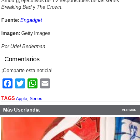
Amburg, ejecutivos de TV responsables de las series
Breaking Bad
y
The Crown
.
Fuente
:
Engadget
Imagen
: Getty Images
Por Uriel Bederman
Comentarios
¡Comparte esta noticia!
Facebook
Twitter
WhatsApp
Email
TAGS
Apple
,
Series
Más Userlandia
VER MÁS