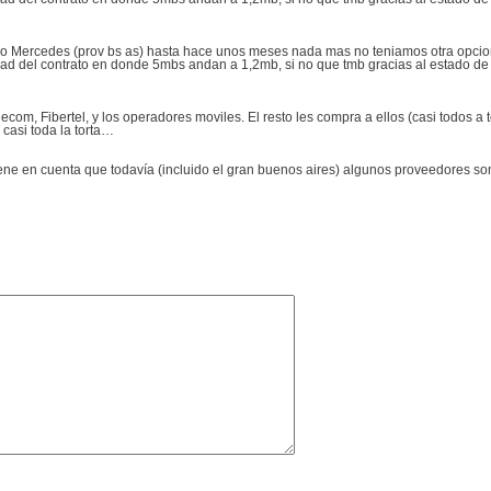
Mercedes (prov bs as) hasta hace unos meses nada mas no teniamos otra opcion q
dad del contrato en donde 5mbs andan a 1,2mb, si no que tmb gracias al estado de 
com, Fibertel, y los operadores moviles. El resto les compra a ellos (casi todos a
casi toda la torta…
ene en cuenta que todavía (incluido el gran buenos aires) algunos proveedores s