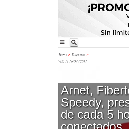
Home
>
Empresas
>
VIE, 11 / NOV / 2011
Arnet, Fibert
Speedy, pre
de cada 5 h
conectados