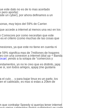
e este dato no es de lo mas acertado
 pero aporta):
esde un cyber), por ahora definamos a un
sonas, muy lejos del 59% de Carrier.
 que accede a internet al menos una vez en los
 en Comscore por como necesitan que este
es el criterio (como muchas de las cosas que
nexiones, ya que este no tiene en cuenta ni
e 59% significa mas de 7millones de hogares
es con una conexion a internet (dial up + Banda
ov.ar/
, yendo a la solapa de “comercios y
ndamentos, yo no le creo que es distinto, jajaj
 si, son todos amigos, ajajaj (me gustaria
el culo… y para bajar linux es un parto, los
 en el cableado, es mas si estas a 20km de
ue contratar Speedy si querias tener internet
sus viejos cableados (todos sulfatados) se corta