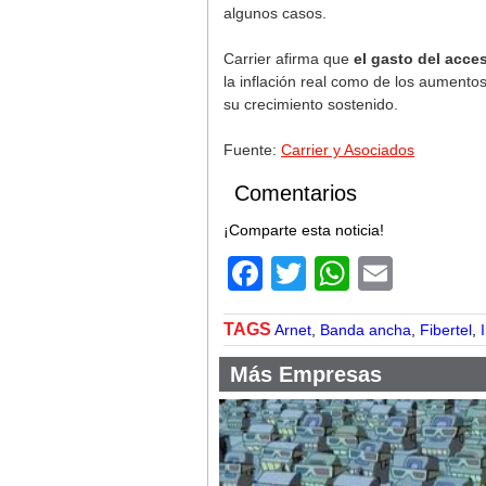
algunos casos.
Carrier afirma que
el gasto del acce
la inflación real como de los aumento
su crecimiento sostenido.
Fuente:
Carrier y Asociados
Comentarios
¡Comparte esta noticia!
Facebook
Twitter
WhatsA
Email
TAGS
Arnet
,
Banda ancha
,
Fibertel
,
Más Empresas