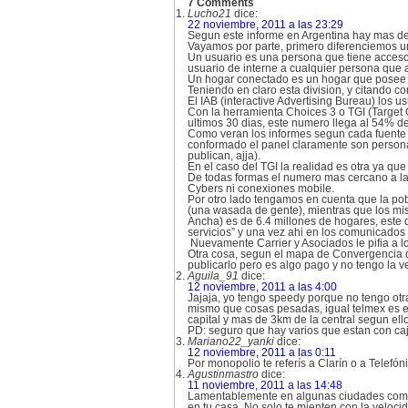
7 Comments
Lucho21
dice:
22 noviembre, 2011 a las 23:29
Segun este informe en Argentina hay mas d
Vayamos por parte, primero diferenciemos un
Un usuario es una persona que tiene acceso 
usuario de interne a cualquier persona que 
Un hogar conectado es un hogar que posee c
Teniendo en claro esta division, y citando 
El IAB (interactive Advertising Bureau) los 
Con la herramienta Choices 3 o TGI (Target 
ultimos 30 dias, este numero llega al 54% de
Como veran los informes segun cada fuente 
conformado el panel claramente son persona
publican, ajja).
En el caso del TGI la realidad es otra ya que
De todas formas el numero mas cercano a la 
Cybers ni conexiones mobile.
Por otro lado tengamos en cuenta que la po
(una wasada de gente), mientras que los mis
Ancha) es de 6.4 millones de hogares, este 
servicios” y una vez ahi en los comunicados
Nuevamente Carrier y Asociados le pifia a lo
Otra cosa, segun el mapa de Convergencia de 
publicarlo pero es algo pago y no tengo la ve
Aguila_91
dice:
12 noviembre, 2011 a las 4:00
Jajaja, yo tengo speedy porque no tengo otr
mismo que cosas pesadas, igual telmex es ex
capital y mas de 3km de la central segun e
PD: seguro que hay varios que estan con ca
Mariano22_yanki
dice:
12 noviembre, 2011 a las 0:11
Por monopolio te referís a Clarín o a Telefón
Agustinmastro
dice:
11 noviembre, 2011 a las 14:48
Lamentablemente en algunas ciudades como 
en tu casa. No solo te mienten con la veloci