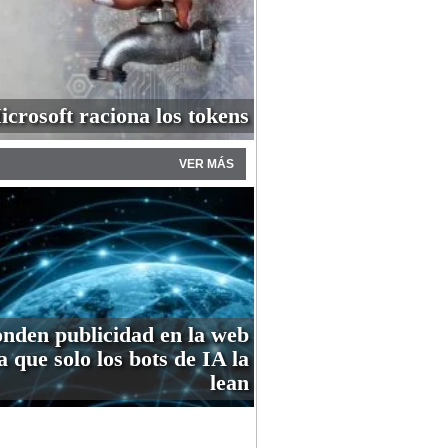
icrosoft raciona los tokens
VER MÁS
nden publicidad en la web
a que solo los bots de IA la
lean