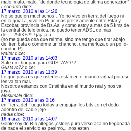
malo, malo, malo. “de donde tecnologia de ultima generacion”
Leonardo
dice:
17 marzo, 2010 a las 14:26
No se quejen muchachos…Yo no vivo en tierra del fuego ni
en la quiaca, vivo en Pilar, mas precisamente entre Pilar y
Escobar, provincia de Bs.As. y como estoy a mas de 5 kms de
la central de telefonica, no puedo tener ADSL de mas
de…..256KB !!!!! jajajaja
(no me queda otra que reirme, sino me tengo que tirar abajo
del tren bala o comerme un chancho, una merluza o un pollo-
condor :P)
walter
dice:
17 marzo, 2010 a las 14:03
Sale un choripan para GUSTAVO72.
Gustavo72
dice:
17 marzo, 2010 a las 11:39
Lo que pasa es que ustedes están en el mundo virtual por eso
les va tan mal.
Nosotros estamos con Cristinita en el mundo real y nos va
joya.
MoskmaN
dice:
17 marzo, 2010 a las 0:16
en Tierra del Fuego todavia empujan los bits con el dedo
adentro del cable jeje
nadia
dice:
16 marzo, 2010 a las 14:07
Gente soy de Rio allegos ,estoes puro verso aca no llegonada
de nada el servicio es pesimo,,,,,nos estan