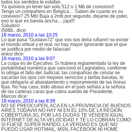
todos los sentidos te estafan.
Ya quisiera yo tener tan solo 512 o 1 Mb de conexion!!
Tengo un compañero en Belgica… Saben de cuanto es su
conexion? 25 Mb! Baja a 2mb por segundo, dejame de joder,
eso si que es banda ancha… jaja!!!
Saludos!
t568b..
dice:
18 marzo, 2010 a las 10:25
Lo que pasa “Gustavo72” que vos sos delia rufiann! no existe
el mundo virtual y el real, no hay mayor ignorante que el que
se justifica por medio de falacias!
araoz
dice:
18 marzo, 2010 a las 9:07
La culpa es de Ejecutivo. Si hubiera reglamentado la ley de
portabilidad numérica que sancionó el Legislativo, conforme
lo obliga el fallo del Judicial, las compañias de celular se
sacarían los ojos con mejores servicios y tarifas baratas, lo
que obligaría al abaratamiento y mejoramiento de las líneas
fijas. No hay caso, todo atraso en el país señala a la señora
de las carteras caras que cobra sueldo de Presidente.
Marcos
dice:
18 marzo, 2010 a las 8:39
NO SE PREOCUPEN, ACA EN LA PROVINCIA DE BUENOS
AIRES TODAVIA NO HAY NI EN EL 10% DE LA REGION
COBERTURA 3G, POR LAS DUDAS TE VENDEN IGUAL
INTERNET DE ALTA VELOCIDAD Y TE LO COBRAN COMO
SI FUESE SUPER RAPIDO, LA VERDAD ES QUE NO
PUEDO USAR HOTMAIL, MSN, FACEBOOK NI HOME