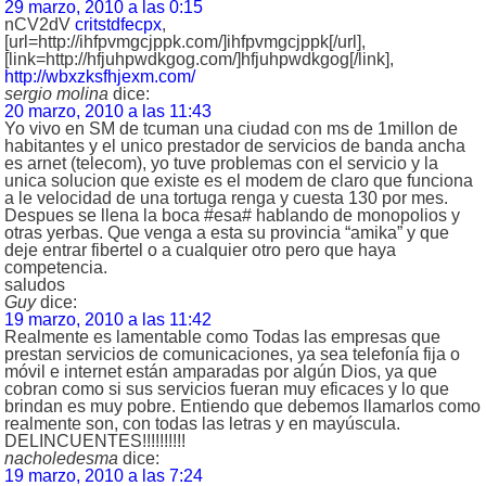
29 marzo, 2010 a las 0:15
nCV2dV
critstdfecpx
,
[url=http://ihfpvmgcjppk.com/]ihfpvmgcjppk[/url],
[link=http://hfjuhpwdkgog.com/]hfjuhpwdkgog[/link],
http://wbxzksfhjexm.com/
sergio molina
dice:
20 marzo, 2010 a las 11:43
Yo vivo en SM de tcuman una ciudad con ms de 1millon de
habitantes y el unico prestador de servicios de banda ancha
es arnet (telecom), yo tuve problemas con el servicio y la
unica solucion que existe es el modem de claro que funciona
a le velocidad de una tortuga renga y cuesta 130 por mes.
Despues se llena la boca #esa# hablando de monopolios y
otras yerbas. Que venga a esta su provincia “amika” y que
deje entrar fibertel o a cualquier otro pero que haya
competencia.
saludos
Guy
dice:
19 marzo, 2010 a las 11:42
Realmente es lamentable como Todas las empresas que
prestan servicios de comunicaciones, ya sea telefonía fija o
móvil e internet están amparadas por algún Dios, ya que
cobran como si sus servicios fueran muy eficaces y lo que
brindan es muy pobre. Entiendo que debemos llamarlos como
realmente son, con todas las letras y en mayúscula.
DELINCUENTES!!!!!!!!!!
nacholedesma
dice:
19 marzo, 2010 a las 7:24