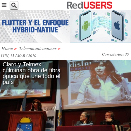
Home
>
Telecomunicaciones
>
Comentarios: 35
LUN, 15 / MAR / 2010
Cla­ro y Tel­mex
culminan obra de fi­bra
óp­ti­ca que une to­do el
país