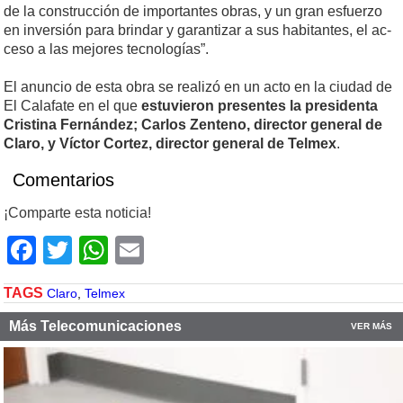
de la cons­truc­ción de im­por­tan­tes obras, y un gran es­fuer­zo
en in­ver­sión pa­ra brin­dar y ga­ran­ti­zar a sus ha­bi­tan­tes, el ac­
ce­so a las me­jo­res tec­no­lo­gías”.
El anun­cio de es­ta obra se rea­li­zó en un ac­to en la ciu­dad de
El Ca­la­fa­te en el que
es­tu­vie­ron pre­sen­tes la pre­si­den­ta
Cris­ti­na Fer­nán­dez; Car­los Zen­te­no, di­rec­tor ge­ne­ral de
Cla­ro, y Víc­tor Cor­tez, di­rec­tor ge­ne­ral de Tel­mex
.
Comentarios
¡Comparte esta noticia!
Facebook
Twitter
WhatsApp
Email
TAGS
Claro
,
Telmex
Más Telecomunicaciones
VER MÁS