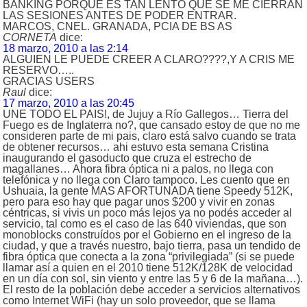
BANKING PORQUE ES TAN LENTO QUE SE ME CIERRAN
LAS SESIONES ANTES DE PODER ENTRAR.
MARCOS, CNEL. GRANADA, PCIA DE BS AS
CORNETA
dice:
18 marzo, 2010 a las 2:14
ALGUIEN LE PUEDE CREER A CLARO????,Y A CRIS ME
RESERVO…..
GRACIAS USERS
Raul
dice:
17 marzo, 2010 a las 20:45
UNE TODO EL PAIS!, de Jujuy a Río Gallegos… Tierra del
Fuego es de Inglaterra no?, que cansado estoy de que no me
consideren parte de mi pais, claro está salvo cuando se trata
de obtener recursos… ahi estuvo esta semana Cristina
inaugurando el gasoducto que cruza el estrecho de
magallanes… Ahora fibra óptica ni a palos, no llega con
telefónica y no llega con Claro tampoco. Les cuento que en
Ushuaia, la gente MAS AFORTUNADA tiene Speedy 512K,
pero para eso hay que pagar unos $200 y vivir en zonas
céntricas, si vivis un poco más lejos ya no podés acceder al
servicio, tal como es el caso de las 640 viviendas, que son
monoblocks construídos por el Gobierno en el ingreso de la
ciudad, y que a través nuestro, bajo tierra, pasa un tendido de
fibra óptica que conecta a la zona “privilegiada” (si se puede
llamar así a quien en el 2010 tiene 512K/128K de velocidad
en un día con sol, sin viento y entre las 5 y 6 de la mañana…).
El resto de la población debe acceder a servicios alternativos
como Internet WiFi (hay un solo proveedor, que se llama