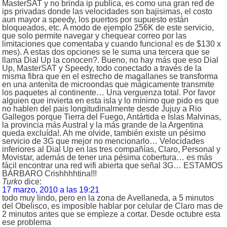
MasterSAT y no brinda ip publica, es como una gran red de
ips privadas donde las velocidades son bajisimas, el costo
aun mayor a speedy, los puertos por supuesto están
bloqueados, etc. A modo de ejemplo 256K de este servicio,
que solo permite navegar y chequear correo por las
limitaciones que comentaba y cuando funciona! es de $130 x
mes). A estas dos opciones se le suma una tercera que se
llama Dial Up la conocen?. Bueno, no hay más que eso Dial
Up, MasterSAT y Speedy, todo conectado a través de la
misma fibra que en el estrecho de magallanes se transforma
en una antenita de microondas que mágicamente transmite
los paquetes al continente… Una verguenza total. Por favor
alguien que invierta en esta isla y lo mínimo que pido es que
no hablen del pais longitudinalmente desde Jujuy a Rio
Gallegos porque Tierra del Fuego, Antártida e Islas Malvinas,
la provincia más Austral y la más grande de la Argentina
queda excluída!. Ah me olvide, también existe un pésimo
servicio de 3G que mejor no mencionarlo… Velocidades
inferiores al Dial Up en las tres compañías, Claro, Personal y
Movistar, además de tener una pésima cobertura… es más
fácil encontrar una red wifi abierta que señal 3G… ESTAMOS
BÁRBARO Crishhhhtina!!!
Turko
dice:
17 marzo, 2010 a las 19:21
todo muy lindo, pero en la zona de Avellaneda, a 5 minutos
del Obelisco, es imposible hablar por celular de Claro mas de
2 minutos antes que se empìeze a cortar. Desde octubre esta
ese problema