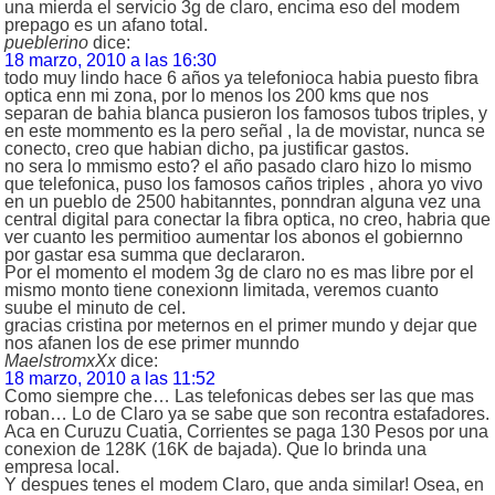
una mierda el servicio 3g de claro, encima eso del modem
prepago es un afano total.
pueblerino
dice:
18 marzo, 2010 a las 16:30
todo muy lindo hace 6 años ya telefonioca habia puesto fibra
optica enn mi zona, por lo menos los 200 kms que nos
separan de bahia blanca pusieron los famosos tubos triples, y
en este mommento es la pero señal , la de movistar, nunca se
conecto, creo que habian dicho, pa justificar gastos.
no sera lo mmismo esto? el año pasado claro hizo lo mismo
que telefonica, puso los famosos caños triples , ahora yo vivo
en un pueblo de 2500 habitanntes, ponndran alguna vez una
central digital para conectar la fibra optica, no creo, habria que
ver cuanto les permitioo aumentar los abonos el gobiernno
por gastar esa summa que declararon.
Por el momento el modem 3g de claro no es mas libre por el
mismo monto tiene conexionn limitada, veremos cuanto
suube el minuto de cel.
gracias cristina por meternos en el primer mundo y dejar que
nos afanen los de ese primer munndo
MaelstromxXx
dice:
18 marzo, 2010 a las 11:52
Como siempre che… Las telefonicas debes ser las que mas
roban… Lo de Claro ya se sabe que son recontra estafadores.
Aca en Curuzu Cuatia, Corrientes se paga 130 Pesos por una
conexion de 128K (16K de bajada). Que lo brinda una
empresa local.
Y despues tenes el modem Claro, que anda similar! Osea, en