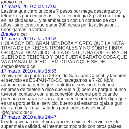
jorgito
dice:
17 marzo, 2010 a las 17:03
Lastima que claro te cobra 7 pesos por mega descargado y
telmex es para empresas… y la tecnologia 3g solo da 1 mega
en las ciudades… y te embaucan con un contrato de dos
años.. sino tenes que pagar 200 pesos por la activacion…
unos garcas la verdad…
Braulio
dice:
17 marzo, 2010 a las 16:53
HOLA SOY DEL GRAN MENDOZA Y CREO QUE LA NOTA
TRATA DE LA REDES TRONCALES Y NO SOBRE FIBRA
ÓPTICA AL DOMICILIO DE LA GENTE, UNA QUE SERIA UN
SUEÑO DE TENERLO Y QUE FUERA BARATO COSA QUE
VA A PASAR MUCHO TIEMPO PARA QUE SE DE.
sergio ferrer
dice:
17 marzo, 2010 a las 15:33
Yo vivo en un pueblo a 38 km de San Juan Capital, y tambien
el servicio es ES-PAN-TO-SO navegamos a 7~20 Kb/s
aunque mucha gente que contrato el servicio de alguna
empresa de telefonia dice que vuela (!) pero es porque nunca
tuvieron contacto con una conexión decente pero cuando
puedan comparar se van a dar cuenta porque yo les digo que
es una porqueria el servicio, bueno asi estamos ojala algun
dia cambie la cosa, saludos para todos nos vemos!
@lejandro
dice:
17 marzo, 2010 a las 14:47
la vdd q weba con telmex aqui en mexico el servicio es de
super mala calidad, el internet comporado con otros paises,