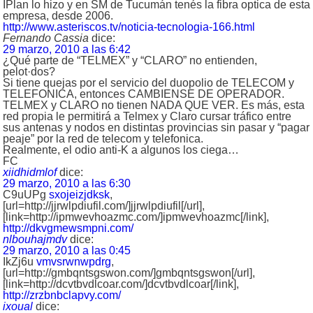
IPlan lo hizo y en SM de Tucumán tenés la fibra optica de esta
empresa, desde 2006.
http://www.asteriscos.tv/noticia-tecnologia-166.html
Fernando Cassia
dice:
29 marzo, 2010 a las 6:42
¿Qué parte de “TELMEX” y “CLARO” no entienden,
pelot·dos?
Si tiene quejas por el servicio del duopolio de TELECOM y
TELEFONICA, entonces CAMBIENSE DE OPERADOR.
TELMEX y CLARO no tienen NADA QUE VER. Es más, esta
red propia le permitirá a Telmex y Claro cursar tráfico entre
sus antenas y nodos en distintas provincias sin pasar y “pagar
peaje” por la red de telecom y telefonica.
Realmente, el odio anti-K a algunos los ciega…
FC
xiidhidmlof
dice:
29 marzo, 2010 a las 6:30
C9uUPg
sxojeizjdksk
,
[url=http://jjrwlpdiufil.com/]jjrwlpdiufil[/url],
[link=http://ipmwevhoazmc.com/]ipmwevhoazmc[/link],
http://dkvgmewsmpni.com/
nlbouhajmdv
dice:
29 marzo, 2010 a las 0:45
IkZj6u
vmvsrwnwpdrg
,
[url=http://gmbqntsgswon.com/]gmbqntsgswon[/url],
[link=http://dcvtbvdlcoar.com/]dcvtbvdlcoar[/link],
http://zrzbnbclapvy.com/
ixoual
dice: