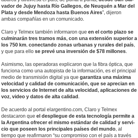
va­dor de Ju­juy has­ta Río Ga­lle­gos, de Neu­quén a Mar del
Plata y des­de Mendoza has­ta Bue­nos Ai­res
”, dijeron
ambas compañías en un comunicado.
Claro y Telmex también in­for­ma­ron que
en el corto plazo se
cul­mi­na­rán tres tra­mos más, con una ex­ten­sión su­pe­rior a
los 750 km. co­nec­tan­do zo­nas ur­ba­nas y ru­ra­les del país
,
y que para ello
se pre­vé una in­ver­sión de $78 mi­llo­nes
.
Asimismo, las operadoras ex­pli­ca­ron que la fi­bra óp­ti­ca, que
fun­cio­na co­mo una au­to­pis­ta de la in­for­ma­ción, es el prin­ci­pal
me­dio de trans­mi­sión di­gi­tal ya que
ga­ran­ti­za una má­xi­ma
ve­lo­ci­dad y ca­li­dad de co­mu­ni­ca­ción, que se apre­cian en
los ser­vi­cios de In­ter­net de al­ta ve­lo­ci­dad, apli­ca­cio­nes de
voz, vi­deo y da­tos de al­ta ca­li­dad
.
De acuerdo al portal elargentino.com, Cla­ro y Tel­mex
destacaron que
el des­plie­gue de es­ta tec­no­lo­gía per­mi­te a
la Ar­gen­ti­na ofre­cer el mis­mo es­tán­dar de ca­li­dad y ser­vi­
cio que po­seen los prin­ci­pa­les paí­ses del mun­do
, al
tiempo que reafirmaron “su com­pro­mi­so con el país a tra­vés