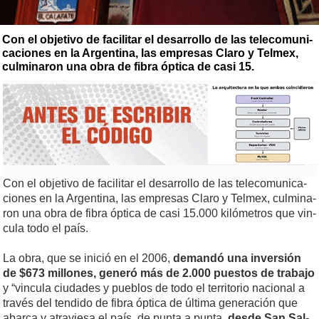
Con el ob­je­ti­vo de fa­ci­li­tar el de­sa­rro­llo de las te­le­co­mu­ni­
ca­cio­nes en la Ar­gen­ti­na, las empresas Cla­ro y Tel­mex,
cul­mi­na­ron una obra de fi­bra óp­ti­ca de casi 15.
Con el ob­je­ti­vo de fa­ci­li­tar el de­sa­rro­llo de las te­le­co­mu­ni­ca­
cio­nes en la Ar­gen­ti­na, las empresas Cla­ro y Tel­mex, cul­mi­na­
ron una obra de fi­bra óp­ti­ca de casi 15.000 kilómetros que vin­
cu­la to­do el país.
La obra, que se ini­ció en el 2006,
de­man­dó una in­ver­sión
de $673 mi­llo­nes, ge­ne­ró más de 2.000 pues­tos de tra­ba­jo
y “vin­cu­la ciu­da­des y pue­blos de to­do el te­rri­to­rio na­cio­nal a
tra­vés del ten­di­do de fi­bra óp­ti­ca de úl­ti­ma ge­ne­ra­ción que
abar­ca y atra­vie­sa el país, de pun­ta a pun­ta,
des­de San Sal­