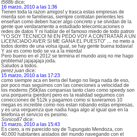
t568b
dice:
16 marzo, 2010 a las 1:36
Tienen toda la razon amigos! y trasca estas empresas de
mierda son re familieras, siempre contratan perientes les
enseñan como deben hacer algo concreto y se olvidan de la
gente que verdaramente a estudiado telecomicaciones o
redes de datos Y ni hablar de el famoso miedo de todo patron
“YO SOY TECNICO! NI EN PEDO VOY A CONTRATAR A UN
LICENCIADO AVER SI ME GANA EL PUESTO” … no meto a
todos dontro de una volsa igual, se hay gente buena todavia!
Y asi es como todo se va a la mierda!
Pero bueno en el 2012 se termina el mundo asiq no me hago
problema! jajajajaja joda.
Saludos a todos.
perez juan
dice:
15 marzo, 2010 a las 17:23
como siempre aca en tierra del fuego no llega nada de eso,
por poco mas seguimos con las coneciones a velocidad de
los modems (56k)las companias tanto claro como speedy son
una porqueria (perdon) pero es la realidad seguimos con
conecciones de 512k y pagamos como si tuvieramos 10
megas es increible como nos estan robando estas empresas,
y es una verguenza que nadia haga algo al igual que en la
telefonia el servicio es pesimo.
Sonico87
dice:
15 marzo, 2010 a las 15:43
Es ciero, a mi parecido soy de Tupungato Mendoza, con
40.000 habitantes aislados del mundo navegando con el