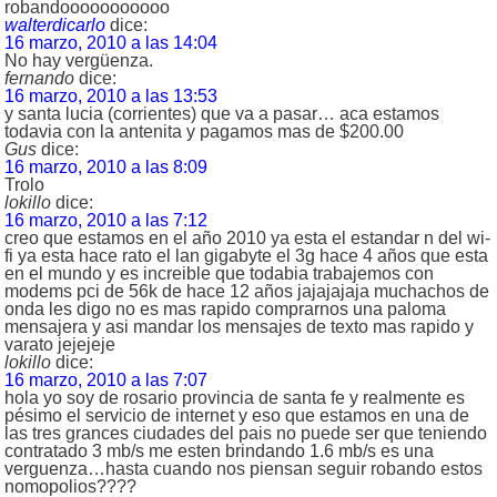
robandooooooooooo
walterdicarlo
dice:
16 marzo, 2010 a las 14:04
No hay vergüenza.
fernando
dice:
16 marzo, 2010 a las 13:53
y santa lucia (corrientes) que va a pasar… aca estamos
todavia con la antenita y pagamos mas de $200.00
Gus
dice:
16 marzo, 2010 a las 8:09
Trolo
lokillo
dice:
16 marzo, 2010 a las 7:12
creo que estamos en el año 2010 ya esta el estandar n del wi-
fi ya esta hace rato el lan gigabyte el 3g hace 4 años que esta
en el mundo y es increible que todabia trabajemos con
modems pci de 56k de hace 12 años jajajajaja muchachos de
onda les digo no es mas rapido comprarnos una paloma
mensajera y asi mandar los mensajes de texto mas rapido y
varato jejejeje
lokillo
dice:
16 marzo, 2010 a las 7:07
hola yo soy de rosario provincia de santa fe y realmente es
pésimo el servicio de internet y eso que estamos en una de
las tres grances ciudades del pais no puede ser que teniendo
contratado 3 mb/s me esten brindando 1.6 mb/s es una
verguenza…hasta cuando nos piensan seguir robando estos
nomopolios????