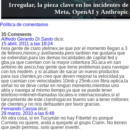
Irregular, la pieza clave en los incidentes de
Meta, OpenAI y Anthropic
Política de comentarios
35 Comments
Alfredo Gerardo Di Santo
dice:
15 abril, 2011 a las 18:24
hola gente de claro ytelmex,se que por el momento llegan a 3
de febrero,moron,y avellaneda.pero tanbien me gustaria que
se extiendan,para las demas localidades.de capital fed y
gba,ya que cuentan con la mayor cobertura 3G.aca en san
antonio de areco,hay gente que tiene problemas para navegar
con los modem. y si acaban de sacar un nuevo productos
para sus clientes,yo creo que deven mejorar la velocidad.ya
que cuentan con velocidades 10mb y 25mb.con fibra optica,la
señal no se deve cortar en ningun momento.mientras uno
abla y navega al mismo tiempo,ya que se puede tener
telefono+internet+llamadas locales-e internacionales.si el
lanzamiento de este clarohogar.es bueno van a tener millones
de clientes,y no nos defrauden por favor gracias.
Fernando Cassia
dice:
29 marzo, 2010 a las 6:48
Ah otra cosa, si en Tucumán no hay Fibertel es porque
Corneta no quiere, andá a quejarte al grupo Clarin. No tienen
que pedir permiso, solo querer invertir.