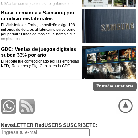
NSA a las comunicaciones del gabinete de
gobierno brasileño. La presidente de Brasil
Brasil demanda a Samsung por
espera un cambio legislativo dentro de los próximos 45 días.
condiciones laborales
El Ministerio de Trabajo brasileño exige 108
millones de dólares al fabricante surcoreano
por permitir turnos de más de 15 horas a sus
empleados.
GDC: Ventas de juegos digitales
suben 33% por año
El reporte fue confeccionado por las empresas
NPD, iResearch y Digi-Capital en la GDC
Entradas anteriores
NewsLETTER RedUSERS SUSCRIBETE: