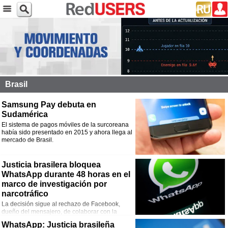
Brasil
Samsung Pay debuta en
Sudamérica
El sistema de pagos móviles de la surcoreana
había sido presentado en 2015 y ahora llega al
mercado de Brasil.
Justicia brasilera bloquea
WhatsApp durante 48 horas en el
marco de investigación por
narcotráfico
La decisión sigue al rechazo de Facebook,
dueño del mensajero, de colaborar con la
policía de Brasil que solicitó mensajes de un acusado de importar droga de
WhatsApp: Justicia brasileña
Colombia y Paraguay.