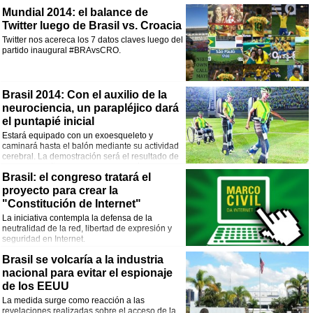
rebasado la línea de gol.
Mundial 2014: el balance de
Twitter luego de Brasil vs. Croacia
Twitter nos acereca los 7 datos claves luego del
partido inaugural #BRAvsCRO.
Brasil 2014: Con el auxilio de la
neurociencia, un parapléjico dará
el puntapié inicial
Estará equipado con un exoesqueleto y
caminará hasta el balón mediante su actividad
cerebral. La demostración será el resultado de
casi treinta años de desarrollo científico-
Brasil: el congreso tratará el
tecnológico.
proyecto para crear la
"Constitución de Internet"
La iniciativa contempla la defensa de la
neutralidad de la red, libertad de expresión y
seguridad en Internet.
Brasil se volcaría a la industria
nacional para evitar el espionaje
de los EEUU
La medida surge como reacción a las
revelaciones realizadas sobre el acceso de la