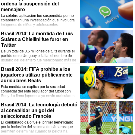
ordena la suspensión del
mensajero
La célebre aplicación fue suspendida por no
colaborar en una investigación que involucra
imágenes de niños y adolescentes.
Brasil 2014: La mordida de Luis
Suárez a Chiellini fue furor en
Twitter
De un total de 3.5 millones de tuits durante el
partido entre Uruguay e Italia, el nombre de
usuario del delantero fue mencionado más de
2 millones de veces.
Brasil 2014: FIFA prohíbe a los
jugadores utilizar públicamente
auriculares Beats
Esta medida se explica por la sociedad
comercial del ente regulador del fútbol con
Sony. La firma japonesa ya envió auriculares
para las estrellas del Mundial.
Brasil 2014: La tecnología debutó
al convalidar un gol del
seleccionado Francés
El combinado galo fue el primer beneficiado
por la inclusión del sistema de cámaras que
permiten determinar cuando la pelota ha