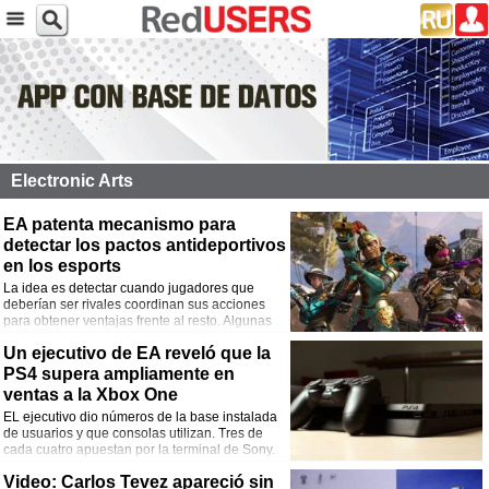
Electronic Arts
EA patenta mecanismo para
detectar los pactos antideportivos
en los esports
La idea es detectar cuando jugadores que
deberían ser rivales coordinan sus acciones
para obtener ventajas frente al resto. Algunas
de las ideas parecen pasarse de la raya y
Un ejecutivo de EA reveló que la
querer mantener bajo control todo lo que los jugadores hacen fuera de las
partidas.
PS4 supera ampliamente en
ventas a la Xbox One
EL ejecutivo dio números de la base instalada
de usuarios y que consolas utilizan. Tres de
cada cuatro apuestan por la terminal de Sony.
Video: Carlos Tevez apareció sin