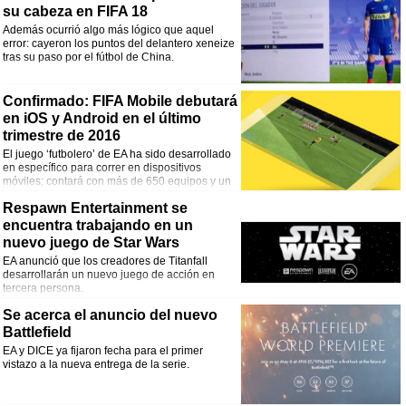
su cabeza en FIFA 18
Además ocurrió algo más lógico que aquel
error: cayeron los puntos del delantero xeneize
tras su paso por el fútbol de China.
Confirmado: FIFA Mobile debutará
en iOS y Android en el último
trimestre de 2016
El juego ‘futbolero’ de EA ha sido desarrollado
en específico para correr en dispositivos
móviles; contará con más de 650 equipos y un
modo de juego social.
Respawn Entertainment se
encuentra trabajando en un
nuevo juego de Star Wars
EA anunció que los creadores de Titanfall
desarrollarán un nuevo juego de acción en
tercera persona.
Se acerca el anuncio del nuevo
Battlefield
EA y DICE ya fijaron fecha para el primer
vistazo a la nueva entrega de la serie.