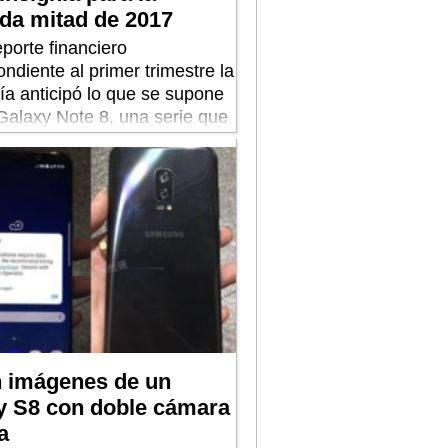
da mitad de 2017
porte financiero
ndiente al primer trimestre la
a anticipó lo que se supone
 Galaxy Note 8, una serie que
ría a pesar del fracaso de
n imágenes de un
y S8 con doble cámara
a