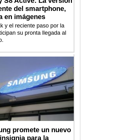
 S8 Active: La versión
ente del smartphone,
da en imágenes
k y el reciente paso por la
icipan su pronta llegada al
o.
ng promete un nuevo
insignia para la