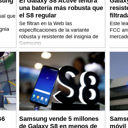
msung
El Galaxy S8 Active tendrá
Galaxy
una batería más robusta que
resist
el S8 regular
filtra
ual que
Se filtran en la Web las
Este lea
ignia
especificaciones de la variante
FCC ant
robusta y resistente del insignia de
mercad
Samsung.
G6
Samsung vende 5 millones
Samsu
de Galaxy S8 en menos de
móvil 