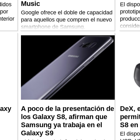
Music
didos
El dispo
 por
prototip
Google ofrece el doble de capacidad
nterior
producc
para aquellos que compren el nuevo
conside
smartphone de Samsung.
tiene “n
laxy
A poco de la presentación de
DeX, e
los Galaxy S8, afirman que
permit
Samsung ya trabaja en el
S8 en 
Galaxy S9
El dispo