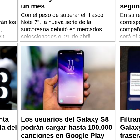
un mes
segun
Con el peso de superar el “fiasco
En su re
rán los
Note 7”, la nueva serie de la
correspo
,
surcoreana debutó en mercados
compañí
/O
seleccionados el 21 de abril.
será el
continua
Note 7.
nta
Los usuarios del Galaxy S8
Filtra
la del
podrán cargar hasta 100.000
Galax
canciones en Google Play
traser