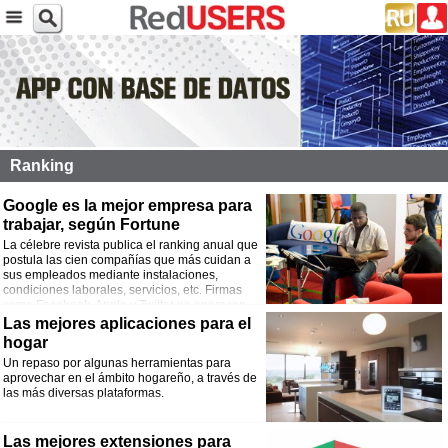
Ranking
Google es la mejor empresa para
trabajar, según Fortune
La célebre revista publica el ranking anual que
postula las cien compañías que más cuidan a
sus empleados mediante instalaciones,
condiciones laborales, servicios, etc. Firmas
como Facebook, Apple y Twitter no aparecen
en el listado.
Las mejores aplicaciones para el
hogar
Un repaso por algunas herramientas para
aprovechar en el ámbito hogareño, a través de
las más diversas plataformas.
Las mejores extensiones para