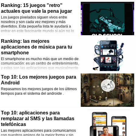
Ranking: 15 juegos "retro"
actuales que vale la pena jugar
Los juegos pixelados siguen vivos entre
nosotros y son cada vez mejores y más
divertidos. Esta pequeña lista te ayudará a
entrar en este fascinante mundo si aún no lo
hiciste.
Ranking: las mejores
aplicaciones de música para tu
smartphone
El smartphone es mucho más que un medio de
comunicación: es un centro de entretenimiento,
y estas son las aplicaciones que musicalmente
más provecho le sacan.
Top 10: Los mejores juegos para
Android
Repasamos los mejores juegos de los últimos
tiempos para el sistema del androide .
Top 10: aplicaciones para
remplazar al SMS y las llamadas
telefónicas
Las mejores aplicaciones para comunicarnos
con nuestros amigos de la mejor forma y sin