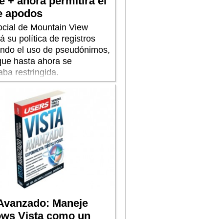
 + ahora permitirá el
e apodos
social de Mountain View
 su política de registros
endo el uso de pseudónimos,
que hasta ahora se
ba restringida.
 Avanzado: Maneje
ws Vista como un