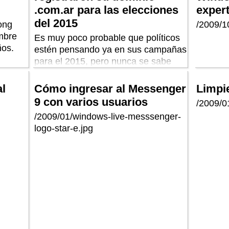
.com.ar para las elecciones
exper
del 2015
ong
/2009/10
mbre
Es muy poco probable que políticos
ños.
estén pensando ya en sus campañas
para el 2015, pero nunca se sabe
que puede pasar…
al
Cómo ingresar al Messenger
Limpie
9 con varios usuarios
/2009/01
/2009/01/windows-live-messsenger-
logo-star-e.jpg