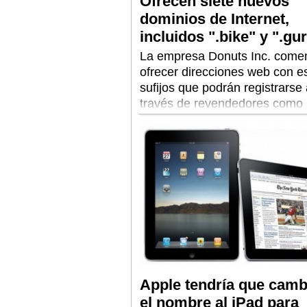
Ofrecen siete nuevos
dominios de Internet,
incluidos ".bike" y ".gu
La empresa Donuts Inc. come
ofrecer direcciones web con e
sufijos que podrán registrarse
través de revendedores como
GoDaddy o eNom.
Apple tendría que camb
el nombre al iPad para