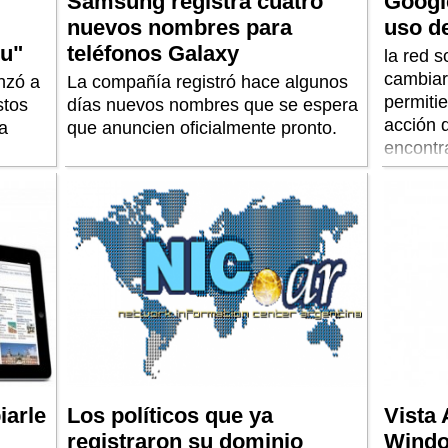
Samsung registra cuatro
Google
nuevos nombres para
uso d
ru"
teléfonos Galaxy
la red 
cambiará
nzó a
La compañía registró hace algunos
permiti
stos
días nuevos nombres que se espera
acción 
 a
que anuncien oficialmente pronto.
encontra
iarle
Los políticos que ya
Vista
registraron su dominio
Windo