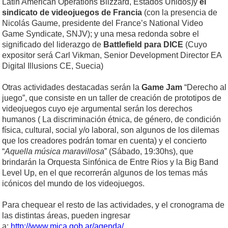
Latin American Operations Blizzard, Estados Unidos)y
el
sindicato de videojuegos de Francia
(con la presencia de
Nicolás Gaume, presidente del France’s National Video
Game Syndicate, SNJV); y una mesa redonda sobre el
significado del liderazgo de
Battlefield para DICE
(Cuyo
expositor será Carl Vikman, Senior Development Director EA
Digital Illusions CE, Suecia)
Otras actividades destacadas serán la
Game Jam
“Derecho al
juego”, que consiste en un taller de creación de prototipos de
videojuegos cuyo eje argumental serán los derechos
humanos ( La discriminación étnica, de género, de condición
física, cultural, social y/o laboral, son algunos de los dilemas
que los creadores podrán tomar en cuenta) y el concierto
“
Aquella música maravillosa
” (Sábado, 19:30hs), que
brindarán la Orquesta Sinfónica de Entre Rios y la Big Band
Level Up, en el que recorrerán algunos de los temas más
icónicos del mundo de los videojuegos.
Para chequear el resto de las actividades, y el cronograma de
las distintas áreas, pueden ingresar
a:
http://www.mica.gob.ar/agenda/