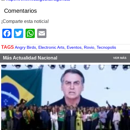
Comentarios
¡Comparte esta noticia!
Facebook
Twitter
WhatsApp
Email
TAGS
Angry Birds
,
Electronic Arts
,
Eventos
,
Rovio
,
Tecnopolis
Más Actualidad Nacional
VER MÁS